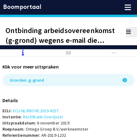
Boomportaal
Ontbinding arbeidsovereenkomst
(g-grond) wegens e-mail die
werkneemster aan bestuurder
heeft gestuurd waarin zij aangeeft
Klik voor meer uitspraken
dat bestuurder ontslag moet
nemen. Toekenning billijke
Gronden: g-grond
vergoeding (€ 2.000) omdat
werkneemster getuige was van de
Details
mishandeling tussen de twee
ECLI:
ECLI:NL:RBOVE:2019:4257
bestuurders.
Instantie:
Rechtbank Overijssel
Uitspraakdatum:
6 november 2019
Roepnaam:
Omega Groep B.V./werkneemster
Referentienummer:
AR-2019-1232