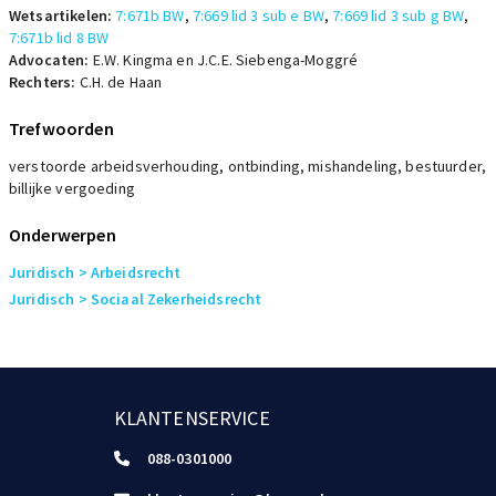
Wetsartikelen:
7:671b BW
,
7:669 lid 3 sub e BW
,
7:669 lid 3 sub g BW
,
7:671b lid 8 BW
Advocaten:
E.W. Kingma en J.C.E. Siebenga-Moggré
Rechters:
C.H. de Haan
Trefwoorden
verstoorde arbeidsverhouding, ontbinding, mishandeling, bestuurder,
billijke vergoeding
Onderwerpen
Juridisch
> Arbeidsrecht
Juridisch
> Sociaal Zekerheidsrecht
KLANTENSERVICE
088-0301000