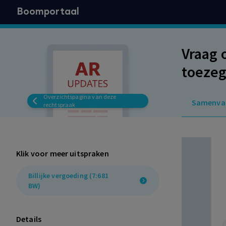
Boomportaal
Vraag 
toezeg
worden
Overzichtspagina van deze
Samenva
en ged
rechtspraak
arbei
Klik voor meer uitspraken
Billijke vergoeding (7:681
BW)
Details