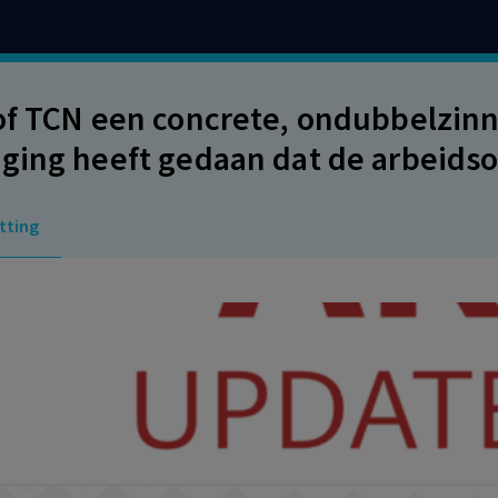
of TCN een concrete, ondubbelzinn
ging heeft gedaan dat de arbeids
 is een te strenge maatstaf. Wer
tting
ragingen van TCN zo begrijpen dat 
dsovereenkomst met TCN is overe