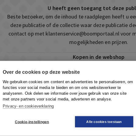
U heeft geen toegang tot deze publ
Beste bezoeker, om de inhoud te raadplegen heeft u e
deze publicatie of de collectie waar deze publicatie 
contact op met
klantenservice@boomportaal.nl
voor m
mogelijkheden en prijzen.
Kopen in de webshop
Deze publicatie is ook te vinden in onze webshop. Som
Over de cookies op deze website
ook de mogelijkheid om direct toegang te kopen to
We gebruiken cookies om content en advertenties te personaliseren, om
Naar de webshop
functies voor social media te bieden en om ons websiteverkeer te
analyseren. Ook delen we informatie over jouw gebruik van onze site
met onze partners voor social media, adverteren en analyse.
Privacy- en cookieverklaring
Cookie-instellingen
Alle cookies toestaan