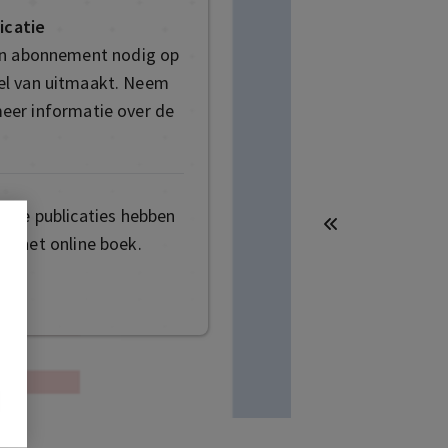
icatie
en abonnement nodig op
deel van uitmaakt. Neem
eer informatie over de
mige publicaties hebben
t het online boek.