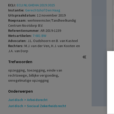
ECLI:
ECLI:NL:GHDHA:2019:3025
Instantie:
Gerechtshof Den Haag
Uitspraakdatum:
12 november 2019
Roepnaam:
werkneemster/Tandheelkundig
Centrum Nootdorp B.V.
Referentienummer:
AR-2019-1239
Wetsartikelen:
7:681 BW
Advocaten:
J.L. Oudshoorn en B. van Kasteel
Rechters:
M.J. van der Ven, H.J. van Kooten en
J.A. van Dorp
Trefwoorden
opzegging, toezegging, einde van
rechtswege, billijke vergoeding,
onregelmatige opzegging
Onderwerpen
Juridisch
> Arbeidsrecht
Juridisch
> Sociaal Zekerheidsrecht