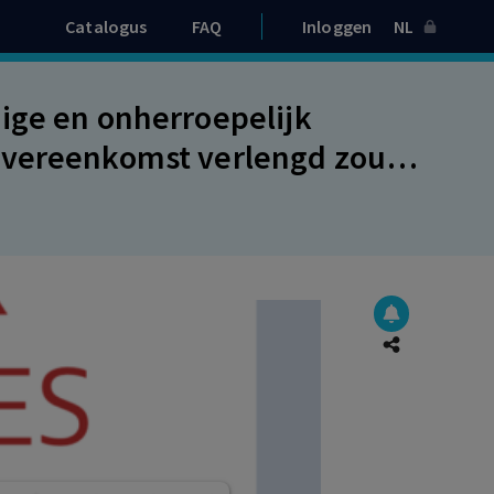
Catalogus
FAQ
Inloggen
NL
ige en onherroepelijk
overeenkomst verlengd zou
kneemster mocht verklaringen
zij een verlenging van de
engekomen.