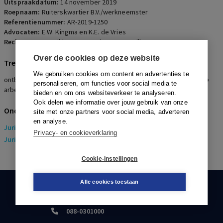
Uitspraakdatum:
14 november 2019
Roepnaam:
Ruiterskwartier B.V./werkneemster
Referentienummer:
AR-2019-1250
Advocaten:
E.W. Kingma en K.E. de Vries
Rechters:
M.E.L. Fikkers, J.H. Kuiper en M. Willemse
Over de cookies op deze website
Trefwoorden
We gebruiken cookies om content en advertenties te
ontbinding, ernstig verwijtbaar handelen, re-integratie, verstoorde
personaliseren, om functies voor social media te
arbeidsrelatie, billijke vergoeding
bieden en om ons websiteverkeer te analyseren.
Ook delen we informatie over jouw gebruik van onze
Onderwerpen
site met onze partners voor social media, adverteren
en analyse.
Juridisch
> Arbeidsrecht
Privacy- en cookieverklaring
Juridisch
> Sociaal Zekerheidsrecht
Cookie-instellingen
Alle cookies toestaan
KLANTENSERVICE
088-0301000