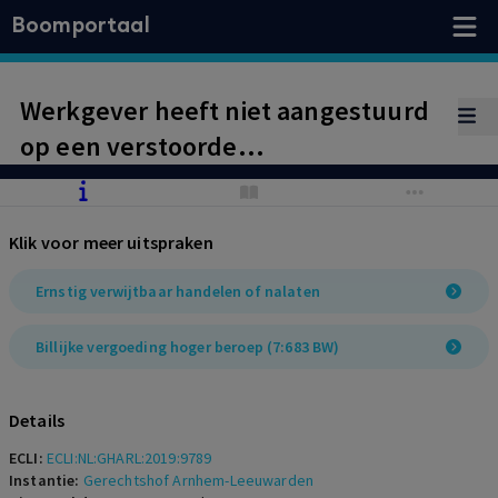
Boomportaal
Werkgever heeft niet aangestuurd
op een verstoorde
arbeidsverhouding, maar deze is
gaandeweg de re-integratieperiode
Klik voor meer uitspraken
ontstaan en verscherpt toen
partijen een tegengestelde
Ernstig verwijtbaar handelen of nalaten
opvatting bleken te hebben over de
Billijke vergoeding hoger beroep (7:683 BW)
mogelijkheden tot terugkeer in de
oude functie. Geen sprake van
Details
ernstig verwijtbaar handelen.
ECLI:
ECLI:NL:GHARL:2019:9789
Instantie:
Gerechtshof Arnhem-Leeuwarden