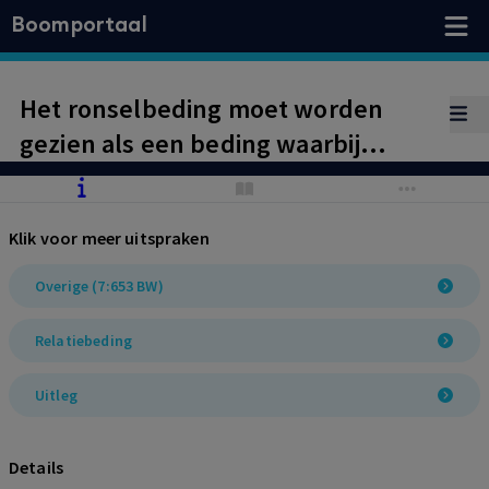
Boomportaal
Het ronselbeding moet worden
gezien als een beding waarbij
werkneemster wordt beperkt in
haar bevoegdheid om na het einde
Klik voor meer uitspraken
van de overeenkomst op zeker wijze
werkzaam te zijn. Het beding valt
Overige (7:653 BW)
dan ook onder de werking van
Relatiebeding
artikel 7:653 BW.
Uitleg
Details