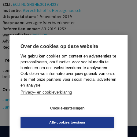
ECLI:
ECLI:NL:GHSHE:2019:4227
Instantie:
Gerechtshof 's-Hertogenbosch
Uitspraakdatum:
19 november 2019
Roepnaam:
werkgeefster/werknemer
Referentienummer:
AR-2019-1252
Wetsartikelen:
7:653 BW
Advocaten:
J.L.G.M. Verwiel en M.J.M.T. Keulaerds
Over de cookies op deze website
Rechters:
J.W. van Rijkom, A.A.H. van Hoek en J.M.H. Schoenmakers
We gebruiken cookies om content en advertenties te
Trefwoorden
personaliseren, om functies voor social media te
bieden en om ons websiteverkeer te analyseren.
concurrentiebeding, ronselbeding, relatiebeding, zwaarwegende
Ook delen we informatie over jouw gebruik van onze
bedrijfsbelangen
site met onze partners voor social media, adverteren
en analyse.
Onderwerpen
Privacy- en cookieverklaring
Juridisch
> Arbeidsrecht
Juridisch
> Sociaal Zekerheidsrecht
Cookie-instellingen
Alle cookies toestaan