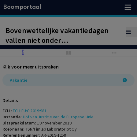
Boomportaal
Bovenwettelijke vakantiedagen
vallen niet onder
beschermingsregels richtlijn.
Klik voor meer uitspraken
Vakantie
Details
ECLI:
ECLI:EU:C:2019:981
Instantie:
Hof van Justitie van de Europese Unie
Uitspraakdatum:
19 november 2019
Roepnaam:
TSN/Fimlab Laboratoriot Oy
Referentienummer:
AR-2019-1258