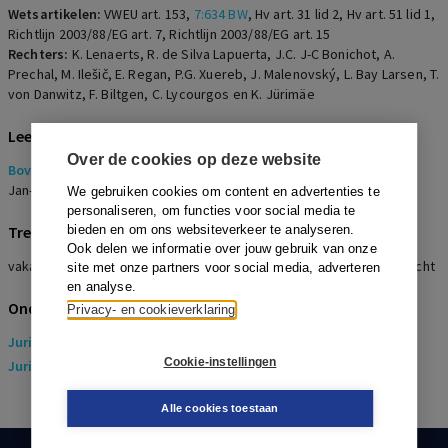
Wetsartikelen:
VWEU art. 153
,
7:634 BW
,
Hv art. 31 lid 2
,
Hv art. 51 lid 1
,
Richtlijn 2003/88/EG art. 7
,
Richtlijn 2003/88/EG art. 15
Rechters:
K. Lenaerts, R. de Silva Lapuerta, J.C. J-C Bonichot, A.
Prechal, M. Ilešič, E. Regan, P.G. Xuereb, J. Malenovský, L. Bay Larsen, T.
von Danwitz, F. Biltgen, C. Lycourgos en K. Jürimäe
Lees de bijbehorende annotatie
Over de cookies op deze website
Bovenwettelijke vakantie en de reikwijdte van het EU-recht
Jan-Pieter Vos
We gebruiken cookies om content en advertenties te
personaliseren, om functies voor social media te
Trefwoorden
bieden en om ons websiteverkeer te analyseren.
Ook delen we informatie over jouw gebruik van onze
vakantieverlof, bovenwettelijke dagen, zieke werknemer, overdracht
site met onze partners voor social media, adverteren
en analyse.
Onderwerpen
Privacy- en cookieverklaring
Juridisch
> Arbeidsrecht
Cookie-instellingen
Juridisch
> Sociaal Zekerheidsrecht
Alle cookies toestaan