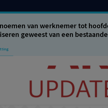
noemen van werknemer tot hoofdco
iseren geweest van een bestaande 
dernemingskamer daarom van oord
tting
smatig maar een individueel karak
instemmingsbevoegdheid heeft.