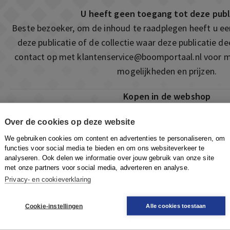
U heeft geen toegang tot deze publ
Beste bezoeker, om de inhoud te raadplegen heeft u e
deze publicatie of de collectie waar deze publicatie 
contact op met
klantenservice@boomportaal.nl
voor m
mogelijkheden en prijzen.
Kopen in de webshop
Deze publicatie is ook te vinden in onze webshop. Som
Over de cookies op deze website
ook de mogelijkheid om direct toegang te kopen to
We gebruiken cookies om content en advertenties te personaliseren, om
Naar de webshop
functies voor social media te bieden en om ons websiteverkeer te
analyseren. Ook delen we informatie over jouw gebruik van onze site
met onze partners voor social media, adverteren en analyse.
Privacy- en cookieverklaring
Cookie-instellingen
Alle cookies toestaan