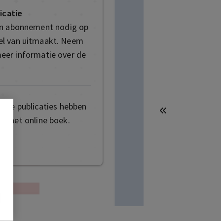
icatie
en abonnement nodig op
deel van uitmaakt. Neem
eer informatie over de
mige publicaties hebben
t het online boek.