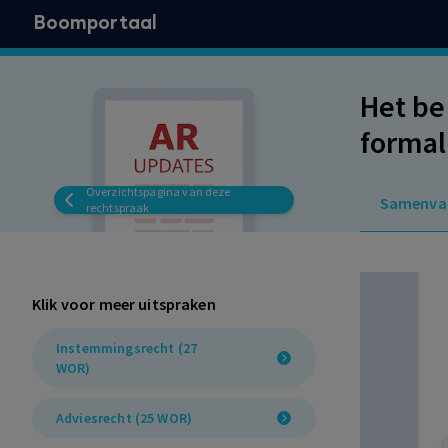
Boomportaal
Het be
formal
de On
Overzichtspagina van deze
Samenva
beleid
rechtspraak
geen 
Klik voor meer uitspraken
Instemmingsrecht (27
WOR)
Adviesrecht (25 WOR)