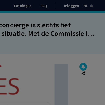
Catalogus
FAQ
Inloggen
NL
nciërge is slechts het
situatie. Met de Commissie is
eel dat deze benoeming geen
ter heeft, waarvoor de PMR