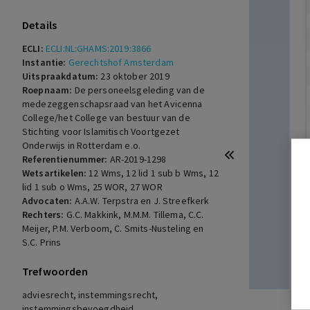
Details
ECLI:
ECLI:NL:GHAMS:2019:3866
Instantie:
Gerechtshof Amsterdam
Uitspraakdatum:
23 oktober 2019
Roepnaam:
De personeelsgeleding van de
medezeggenschapsraad van het Avicenna
College/het College van bestuur van de
Stichting voor Islamitisch Voortgezet
Onderwijs in Rotterdam e.o.
Referentienummer:
AR-2019-1298
Wetsartikelen:
12 Wms
,
12 lid 1 sub b Wms
,
12
lid 1 sub o Wms
,
25 WOR
,
27 WOR
Advocaten:
A.A.W. Terpstra en J. Streefkerk
Rechters:
G.C. Makkink, M.M.M. Tillema, C.C.
Meijer, P.M. Verboom, C. Smits-Nusteling en
S.C. Prins
Trefwoorden
adviesrecht, instemmingsrecht,
instemmingsbevoegdheid