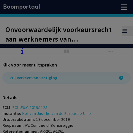
Boomportaal
Onvoorwaardelijk voorkeursrecht
aan werknemers van
aanbestedingsobject in strijd met
artikel 49 VWEU. Continuïteit van
Klik voor meer uitspraken
werknemers en ervaring – mede
vanwege overgang van
Vrij verkeer van vestiging
onderneming – geen
rechtvaardiging voor beperking vrij
Details
verkeer van vestiging.
ECLI:
ECLI:EU:C:2019:1125
Instantie:
Hof van Justitie van de Europese Unie
Uitspraakdatum:
19 december 2019
Roepnaam:
AV/Comune di Bernareggio
Referentienummer:
AR-2019-1361