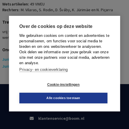
Wetsartikelen:
49 VWEU
Rechters:
M. Vilaras, S. Rodin, D. Šváby, K. Jürimäe en N. Piçarra
Trefwoorden
Over de cookies op deze website
vrij verkeer van vestiging, aanbesteding, gunning, overgang van
We gebruiken cookies om content en advertenties te
werknemers
personaliseren, om functies voor social media te
bieden en om ons websiteverkeer te analyseren.
Onderwerpen
Ook delen we informatie over jouw gebruik van onze
site met onze partners voor social media, adverteren
Juridisch
> Arbeidsrecht
en analyse.
Juridisch
> Sociaal Zekerheidsrecht
Privacy- en cookieverklaring
Cookie-instellingen
KLANTENSERVICE
Alle cookies toestaan
088-0301000
klantenservice@boom.nl