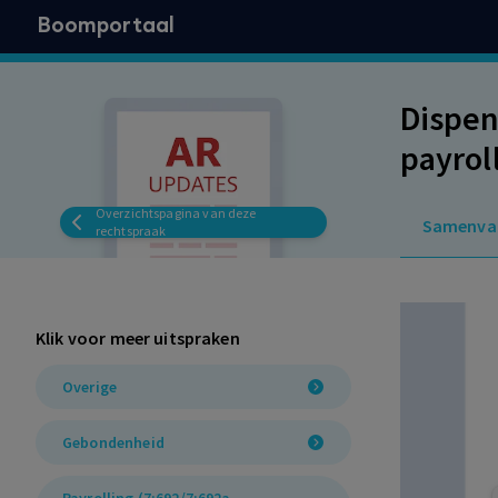
Boomportaal
Dispen
payrol
cao da
Overzichtspagina van deze
Samenva
worde
rechtspraak
Klik voor meer uitspraken
Overige
Gebondenheid