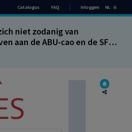
Catalogus
FAQ
Inloggen
NL
ich niet zodanig van
ven aan de ABU-cao en de SFU-
erwijze niet van haar kan