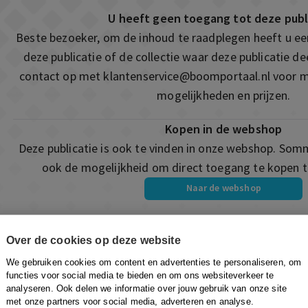
U heeft geen toegang tot deze publ
Beste bezoeker, om de inhoud te raadplegen heeft u e
deze publicatie of de collectie waar deze publicatie 
contact op met
klantenservice@boomportaal.nl
voor m
mogelijkheden en prijzen.
Kopen in de webshop
Deze publicatie is ook te vinden in onze webshop. Som
ook de mogelijkheid om direct toegang te kopen to
Naar de webshop
Over de cookies op deze website
We gebruiken cookies om content en advertenties te personaliseren, om
functies voor social media te bieden en om ons websiteverkeer te
analyseren. Ook delen we informatie over jouw gebruik van onze site
met onze partners voor social media, adverteren en analyse.