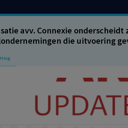
satie avv. Connexie onderscheidt z
londernemingen die uitvoering ge
t toepassing van die cao's redelijk
tting
n gevergd.