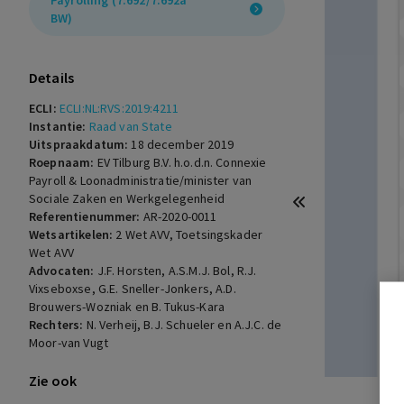
Payrolling (7:692/7:692a
BW)
Details
ECLI:
ECLI:NL:RVS:2019:4211
Instantie:
Raad van State
Uitspraakdatum:
18 december 2019
Roepnaam:
EV Tilburg B.V. h.o.d.n. Connexie
Payroll & Loonadministratie/minister van
Sociale Zaken en Werkgelegenheid
Referentienummer:
AR-2020-0011
Wetsartikelen:
2 Wet AVV
,
Toetsingskader
Wet AVV
Advocaten:
J.F. Horsten, A.S.M.J. Bol, R.J.
Vixseboxse, G.E. Sneller-Jonkers, A.D.
Brouwers-Wozniak en B. Tukus-Kara
Rechters:
N. Verheij, B.J. Schueler en A.J.C. de
Moor-van Vugt
Zie ook