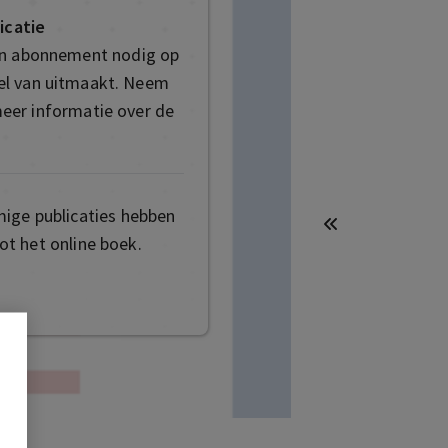
icatie
en abonnement nodig op
deel van uitmaakt. Neem
eer informatie over de
mige publicaties hebben
t het online boek.