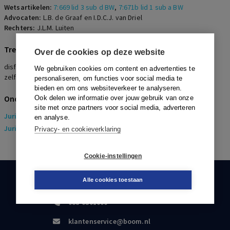
Wetsartikelen:
7:669 lid 3 sub d BW
,
7:671b lid 1 sub a BW
Advocaten:
L.B. de Graaf en I.D.C.J. van Driel
Rechters:
J.L.M. Luiten
Trefwoorden
Over de cookies op deze website
disfunctioneren, ontbinding, verbetertraject, verschil van inzicht,
We gebruiken cookies om content en advertenties te
zelfreflectie
personaliseren, om functies voor social media te
bieden en om ons websiteverkeer te analyseren.
Onderwerpen
Ook delen we informatie over jouw gebruik van onze
site met onze partners voor social media, adverteren
Juridisch
> Arbeidsrecht
en analyse.
Juridisch
> Sociaal Zekerheidsrecht
Privacy- en cookieverklaring
Cookie-instellingen
Alle cookies toestaan
KLANTENSERVICE
088-0301000
klantenservice@boom.nl