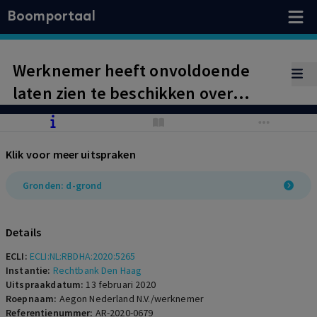
Boomportaal
Werknemer heeft onvoldoende
laten zien te beschikken over
zelfreflectie, waardoor hij
onvoldoende in staat is gebleken de
Klik voor meer uitspraken
noodzakelijke vaardigheden voor de
functie van bedrijfsjurist te
Gronden: d-grond
verbeteren. Ontbinding
arbeidsovereenkomst d-grond.
Details
ECLI:
ECLI:NL:RBDHA:2020:5265
Instantie:
Rechtbank Den Haag
Uitspraakdatum:
13 februari 2020
Roepnaam:
Aegon Nederland N.V./werknemer
Referentienummer:
AR-2020-0679