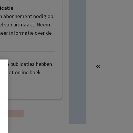
icatie
en abonnement nodig op
deel van uitmaakt. Neem
eer informatie over de
mige publicaties hebben
t het online boek.