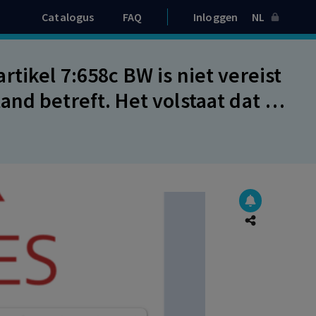
Catalogus
FAQ
Inloggen
NL
tikel 7:658c BW is niet vereist
nd betreft. Het volstaat dat de
and te goeder trouw en naar