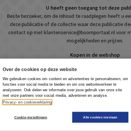
U heeft geen toegang tot deze publ
Beste bezoeker, om de inhoud te raadplegen heeft u e
deze publicatie of de collectie waar deze publicatie 
contact op met
klantenservice@boomportaal.nl
voor m
mogelijkheden en prijzen.
Kopen in de webshop
Deze publicatie is ook te vinden in onze webshop. Som
Over de cookies op deze website
ook de mogelijkheid om direct toegang te kopen to
We gebruiken cookies om content en advertenties te personaliseren, om
Naar de webshop
functies voor social media te bieden en om ons websiteverkeer te
analyseren. Ook delen we informatie over jouw gebruik van onze site
met onze partners voor social media, adverteren en analyse.
Privacy- en cookieverklaring
Cookie-instellingen
Alle cookies toestaan