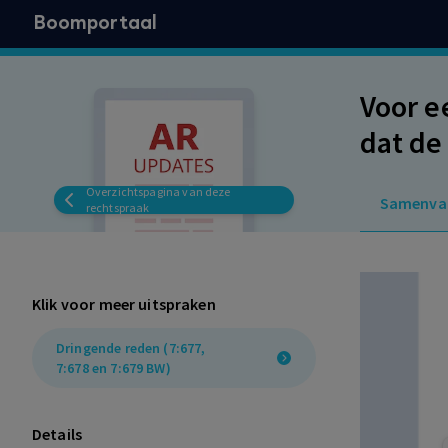
Boomportaal
Voor e
dat de
werkne
Overzichtspagina van deze
Samenva
behore
rechtspraak
Klik voor meer uitspraken
Dringende reden (7:677,
7:678 en 7:679 BW)
Details