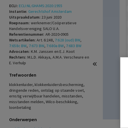
ECLI:
ECLI:NL:GHAMS:2020:1955
Instantie:
Gerechtshof Amsterdam
Uitspraakdatum:
23 juni 2020
Roepnaam:
werknemer/Coöperatieve
Handelsvereniging SALO U.A.
Referentienummer:
AR-2020-0905
Wetsartikelen:
Art. 6:248
,
7:628 (oud) BW
,
7:658c BW
,
7:673 BW
,
7:680a BW
,
7:683 BW
Advocaten:
K.M. Janssen en E.J. Koot
Rechters:
M.L.D. Akkaya, A.M.A. Verscheure en
E. Verhulp
Trefwoorden
klokkenluider, klokkenluidersbescherming,
dringende reden, ontslag op staande voet,
ernstig verwijtbaar handelen, misstanden,
misstanden melden, Wilco-beschikking,
loonbetaling
Onderwerpen