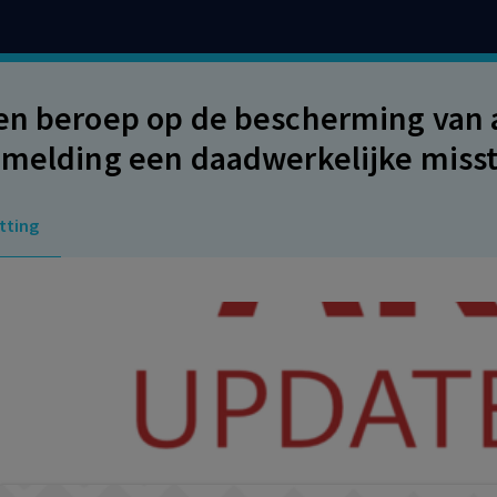
en beroep op de bescherming van ar
 melding een daadwerkelijke missta
mer een vermoeden van een misst
tting
n meldt.