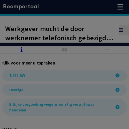
Boomportaal
Werkgever mocht de door
werknemer telefonisch gebezigde
woorden ‘op staande voet ontslag’
niet aanmerken als duidelijke en
Klik voor meer uitspraken
ondubbelzinnige opzegging.
Afwijzing ontbindingsverzoek
7:661 BW
werknemer. Ingehouden bedrag
Overige
voor het kwijtraken van een tag niet
toegestaan op grond van artikel
Billijke vergoeding wegens ernstig verwijtbaar
7:661 BW.
handelen