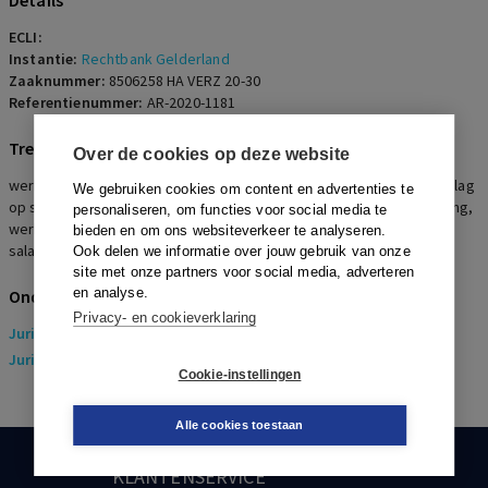
Details
ECLI:
Instantie:
Rechtbank Gelderland
Zaaknummer:
8506258 HA VERZ 20-30
Referentienummer:
AR-2020-1181
Trefwoorden
Over de cookies op deze website
werkgeversrisico, loonstop, ontbindingsverzoek werknemer, ontslag
We gebruiken cookies om content en advertenties te
op staande voet, duidelijk en ondubbelzinnige verklaring, opzegging,
personaliseren, om functies voor social media te
werknemersaansprakelijkheid, ingehouden bedrag, achterstallig
bieden en om ons websiteverkeer te analyseren.
salaris
Ook delen we informatie over jouw gebruik van onze
site met onze partners voor social media, adverteren
en analyse.
Onderwerpen
Privacy- en cookieverklaring
Juridisch
> Arbeidsrecht
Juridisch
> Sociaal Zekerheidsrecht
Cookie-instellingen
Alle cookies toestaan
KLANTENSERVICE