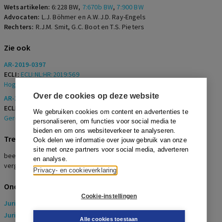
Wetsartikelen:
6:228 BW
,
7:670b BW
,
7:900 BW
Advocaten:
L.J. Böhmer en A.W.J.D. Ray-Engels
Rechters:
R.J.M. Smit, G.C. Boot en T.S. Pieters
Zie ook
AR-2019-0397
ECLI:
ECLI:NL:HR:2019:569
Hoge Raad
,
12 april 2019
Over de cookies op deze website
AR-2018-1082
ECLI:
ECLI:NL:GHDHA:2017:3600
We gebruiken cookies om content en advertenties te
Gerechtshof Den Haag
,
12 december 2017
personaliseren, om functies voor social media te
bieden en om ons websiteverkeer te analyseren.
Trefwoorden
Ook delen we informatie over jouw gebruik van onze
site met onze partners voor social media, adverteren
beeindigingsovereenkomst, dwaling, reorganisatie, boventallig,
en analyse.
vergoeding, beëindigingsovereenkomst
Privacy- en cookieverklaring
Onderwerpen
Cookie-instellingen
Juridisch
> Arbeidsrecht
Juridisch
> Sociaal Zekerheidsrecht
Alle cookies toestaan