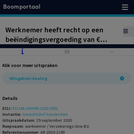
Boomportaal
Werknemer heeft recht op een
beëindigingsvergoeding van €
102.621,40. Beroep op dwaling
slaagt doordat werkgeefster
Klik voor meer uitspraken
werknemer bij het aangaan van de
beëindigingsovereenkomst niet in
Wilsgebrek/dwaling
kennis heeft gesteld van de
reorganisatieplannen en
Details
bijbehorende beëindigingsregeling.
ECLI:
ECLI:NL:GHAMS:2020:2561
Dit was geen uitsluitend
Instantie:
Gerechtshof Amsterdam
Uitspraakdatum:
29 september 2020
toekomstige omstandigheid.
Roepnaam:
werknemer / Verzekerings Unie B.V.
Referentienummer:
AR-2020-1190