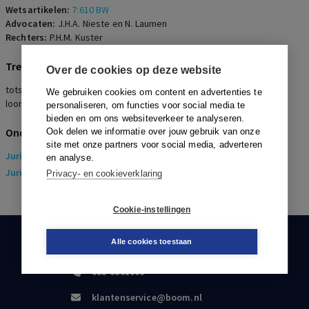
Wetsartikelen:
7:610 BW
Advocaten:
J.H.A. Nieste en N. Laumen
Rechters:
P.H.M. Kuster
Trefwoorden
Over de cookies op deze website
totstandkoming arbeidsovereenkomst, essentialia, VOG,
We gebruiken cookies om content en advertenties te
loonvordering, overeenstemming arbeidsovereenkomst
personaliseren, om functies voor social media te
bieden en om ons websiteverkeer te analyseren.
Onderwerpen
Ook delen we informatie over jouw gebruik van onze
site met onze partners voor social media, adverteren
Juridisch
> Arbeidsrecht
en analyse.
Juridisch
> Sociaal Zekerheidsrecht
Privacy- en cookieverklaring
Cookie-instellingen
Alle cookies toestaan
KLANTENSERVICE
088-0301000
klantenservice@boom.nl