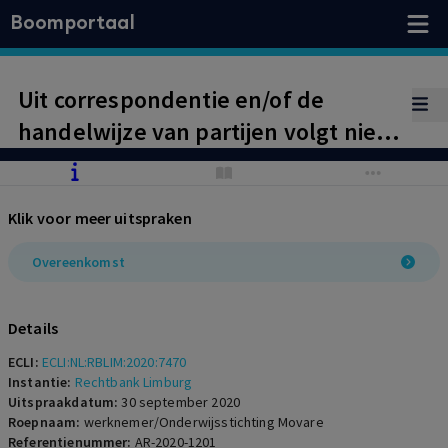
Boomportaal
Uit correspondentie en/of de
handelwijze van partijen volgt niet
dat het tijdig – vóór aanvang van
het schooljaar 2019/2020 –
Klik voor meer uitspraken
beschikken over een VOG een
essentieel element is noodzakelijk
Overeenkomst
voor de totstandkoming van de
arbeidsovereenkomst.
Details
Loonvordering toegewezen.
ECLI:
ECLI:NL:RBLIM:2020:7470
Instantie:
Rechtbank Limburg
Uitspraakdatum:
30 september 2020
Roepnaam:
werknemer/Onderwijsstichting Movare
Referentienummer:
AR-2020-1201