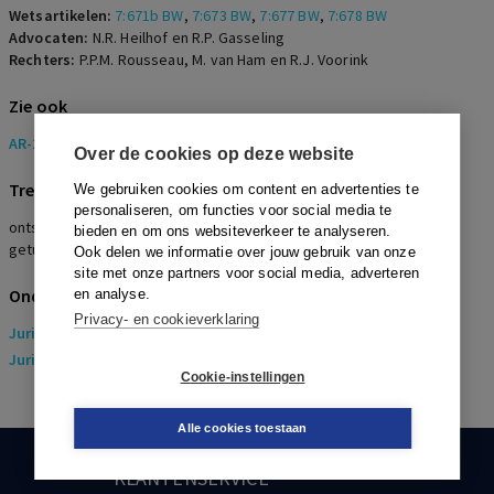
Wetsartikelen:
7:671b BW
,
7:673 BW
,
7:677 BW
,
7:678 BW
Advocaten:
N.R. Heilhof en R.P. Gasseling
Rechters:
P.P.M. Rousseau, M. van Ham en R.J. Voorink
Zie ook
AR-2019-1323
Over de cookies op deze website
Trefwoorden
We gebruiken cookies om content en advertenties te
personaliseren, om functies voor social media te
ontslag op staande voet, dringende reden, ontvreemden, goud,
bieden en om ons websiteverkeer te analyseren.
getuigen, bedrijfsrecherche, camera
Ook delen we informatie over jouw gebruik van onze
site met onze partners voor social media, adverteren
Onderwerpen
en analyse.
Privacy- en cookieverklaring
Juridisch
> Arbeidsrecht
Juridisch
> Sociaal Zekerheidsrecht
Cookie-instellingen
Alle cookies toestaan
KLANTENSERVICE