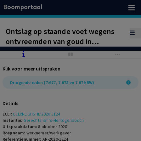
Boomportaal
Ontslag op staande voet wegens
ontvreemden van goud in
uitwinningsproces werkgever.
Bewijswaardering bestaan
Klik voor meer uitspraken
dringende reden geslaagd.
Dringende reden (7:677, 7:678 en 7:679 BW)
Details
ECLI:
ECLI:NL:GHSHE:2020:3124
Instantie:
Gerechtshof 's-Hertogenbosch
Uitspraakdatum:
8 oktober 2020
Roepnaam:
werknemer/werkgever
Referentienummer:
AR-2020-1224