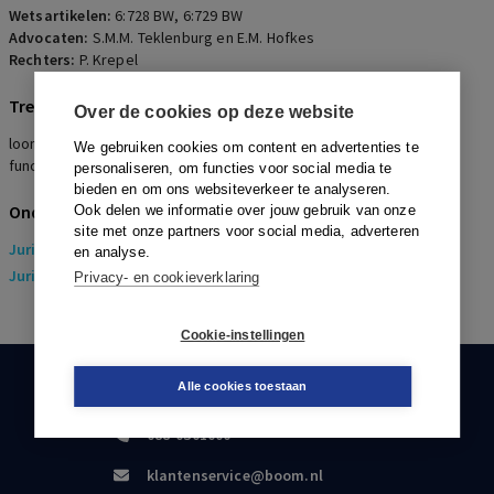
Wetsartikelen:
6:728 BW
,
6:729 BW
Advocaten:
S.M.M. Teklenburg en E.M. Hofkes
Rechters:
P. Krepel
Trefwoorden
Over de cookies op deze website
loonstop, arbeidsongeschiktheid, wedertewerkstelling, eigen
We gebruiken cookies om content en advertenties te
functie, gewichtige reden, vakantie
personaliseren, om functies voor social media te
bieden en om ons websiteverkeer te analyseren.
Onderwerpen
Ook delen we informatie over jouw gebruik van onze
site met onze partners voor social media, adverteren
Juridisch
> Arbeidsrecht
en analyse.
Juridisch
> Sociaal Zekerheidsrecht
Privacy- en cookieverklaring
Cookie-instellingen
Alle cookies toestaan
KLANTENSERVICE
088-0301000
klantenservice@boom.nl