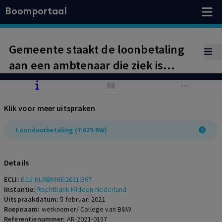
Boomportaal
Gemeente staakt de loonbetaling
aan een ambtenaar die ziek is
geweest, maar hersteld is. Artikel
7:629 BW biedt daarvoor geen
Klik voor meer uitspraken
grondslag. Wedertewerkstelling in
het eigen werk, in het eigen team.
Loondoorbetaling (7:629 BW)
Details
ECLI:
ECLI:NL:RBMNE:2021:367
Instantie:
Rechtbank Midden-Nederland
Uitspraakdatum:
5 februari 2021
Roepnaam:
werknemer/ College van B&W
Referentienummer:
AR-2021-0157