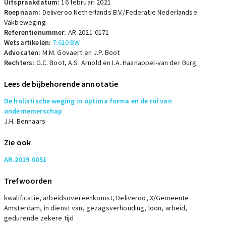
Uitspraakdatum:
16 februari 2021
Roepnaam:
Deliveroo Netherlands B.V./Federatie Nederlandse
Vakbeweging
Referentienummer:
AR-2021-0171
Wetsartikelen:
7:610 BW
Advocaten:
M.M. Govaert en J.P. Boot
Rechters:
G.C. Boot, A.S. Arnold en I.A. Haanappel-van der Burg
Lees de bijbehorende annotatie
De holistische weging in optima forma en de rol van
ondernemerschap
J.H. Bennaars
Zie ook
AR-2019-0051
Trefwoorden
kwalificatie, arbeidsovereenkomst, Deliveroo, X/Gemeente
Amsterdam, in dienst van, gezagsverhouding, loon, arbeid,
gedurende zekere tijd