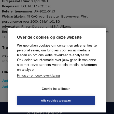
Uitspraakdatum:
9 april 2021
Roepnaam:
ECLI:NL:HR:2021:526
Referentienummer:
AR-2021-0453
Wetsartikelen:
48 CAO voor Besloten Busvervoer
,
Wet
personenvervoer 2000
,
6 MW
,
101 EG
Advocaten:
F.I. van Dorsser en M.B.A. Alkema
Rechters:
M.V. Polak, H.M. Wattendorff, F.J.P. Lock, A.E.B. ter Heide en
T.H. Tanja-van den Broek
Over de cookies op deze website
We gebruiken cookies om content en advertenties te
Trefwoorden
personaliseren, om functies voor social media te
bieden en om ons websiteverkeer te analyseren.
vrijwilliger, mededingingsrecht, busvervoer, uitleg, cao,
Ook delen we informatie over jouw gebruik van onze
schijnconstructie
site met onze partners voor social media, adverteren
en analyse.
Onderwerpen
Privacy- en cookieverklaring
Juridisch
> Arbeidsrecht
Juridisch
> Sociaal Zekerheidsrecht
Cookie-instellingen
Alle cookies toestaan
KLANTENSERVICE