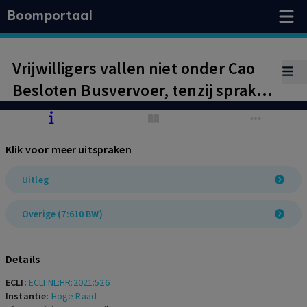
Boomportaal
Vrijwilligers vallen niet onder Cao
Besloten Busvervoer, tenzij sprake
is van schijnconstructie.
Klik voor meer uitspraken
Uitleg
Overige (7:610 BW)
Details
ECLI:
ECLI:NL:HR:2021:526
Instantie:
Hoge Raad