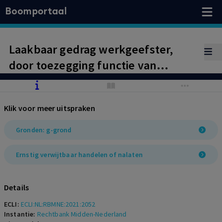
Boomportaal
Laakbaar gedrag werkgeefster,
door toezegging functie van
vertegenwoordiger niet na te
komen en werknemer vervolgens
Klik voor meer uitspraken
onaanvaardbaar onder druk te
zetten akkoord te gaan met
Gronden: g-grond
verslechtering van de
Ernstig verwijtbaar handelen of nalaten
arbeidsvoorwaarden resulteert in
ontbinding met toekenning van
Details
billijke vergoeding van € 20.000
ECLI:
ECLI:NL:RBMNE:2021:2052
bruto (gelet op gedrag
Instantie:
Rechtbank Midden-Nederland