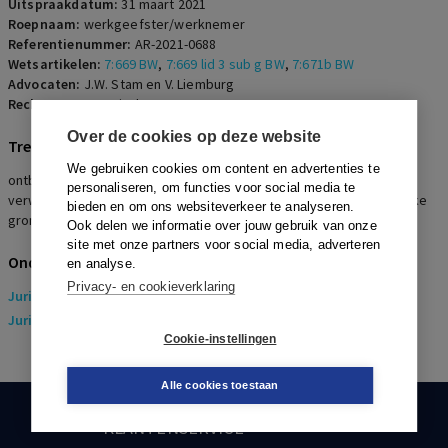
werkgeefster en opleiding en
Uitspraakdatum:
31 maart 2021
Roepnaam:
werkgeefster/werknemer
werkervaring werknemer).
Referentienummer:
AR-2021-0688
Wetsartikelen:
7:669 BW
,
7:669 lid 3 sub g BW
,
7:671b BW
Advocaten:
J.W. Stam en V. Liemburg
Rechters:
H.A.M. Pinckaers
Over de cookies op deze website
Trefwoorden
We gebruiken cookies om content en advertenties te
ontbinding, g-grond, verstoorde arbeidsverhouding, ernstig
personaliseren, om functies voor social media te
verwijtbaar handelen, billijke vergoeding, laakbaar gedrag, redelijke
bieden en om ons websiteverkeer te analyseren.
grond
Ook delen we informatie over jouw gebruik van onze
site met onze partners voor social media, adverteren
Onderwerpen
en analyse.
Privacy- en cookieverklaring
Juridisch
> Arbeidsrecht
Juridisch
> Sociaal Zekerheidsrecht
Cookie-instellingen
Alle cookies toestaan
KLANTENSERVICE