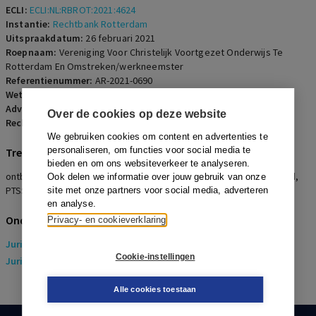
ECLI:
ECLI:NL:RBROT:2021:4624
Instantie:
Rechtbank Rotterdam
Uitspraakdatum:
26 februari 2021
Roepnaam:
Vereniging Voor Christelijk Voortgezet Onderwijs Te
Rotterdam En Omstreken/werkneemster
Referentienummer:
AR-2021-0690
Wetsartikelen:
7:669 BW
,
7:670 BW
,
7:671b BW
Advocaten:
H.L.A. Ko, F.H. Buvelot en R. de Vos
Over de cookies op deze website
Rechters:
C.H. Kemp-Randewijk
We gebruiken cookies om content en advertenties te
personaliseren, om functies voor social media te
Trefwoorden
bieden en om ons websiteverkeer te analyseren.
ontbindingsverzoek, opzegverbod, ziekte, arbeidsongeschiktheid,
Ook delen we informatie over jouw gebruik van onze
PTSS, uitzonderingen opzegverbod
site met onze partners voor social media, adverteren
en analyse.
Onderwerpen
Privacy- en cookieverklaring
Juridisch
> Arbeidsrecht
Cookie-instellingen
Juridisch
> Sociaal Zekerheidsrecht
Alle cookies toestaan