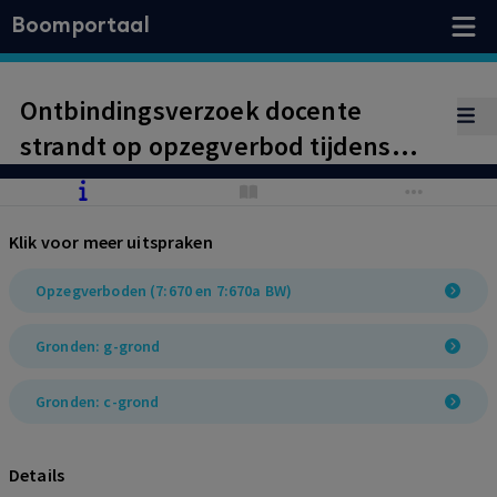
Boomportaal
Ontbindingsverzoek docente
strandt op opzegverbod tijdens
ziekte. Geen sprake van
uitzondering van artikel 7:671b lid 6
Klik voor meer uitspraken
onder a en b BW.
Opzegverboden (7:670 en 7:670a BW)
Gronden: g-grond
Gronden: c-grond
Details