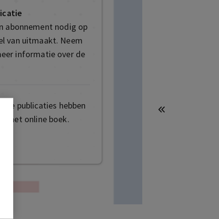
icatie
en abonnement nodig op
deel van uitmaakt. Neem
eer informatie over de
mige publicaties hebben
t het online boek.