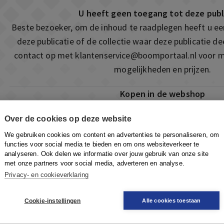
U heeft geen toegang tot deze publ
Beste bezoeker, om de inhoud te raadplegen heeft u e
deze publicatie of de collectie waar deze publicatie 
contact op met
klantenservice@boomportaal.nl
voor m
mogelijkheden en prijzen.
Kopen in de webshop
Deze publicatie is ook te vinden in onze webshop. Som
Over de cookies op deze website
ook de mogelijkheid om direct toegang te kopen to
We gebruiken cookies om content en advertenties te personaliseren, om
Naar de webshop
functies voor social media te bieden en om ons websiteverkeer te
analyseren. Ook delen we informatie over jouw gebruik van onze site
met onze partners voor social media, adverteren en analyse.
Privacy- en cookieverklaring
Cookie-instellingen
Alle cookies toestaan