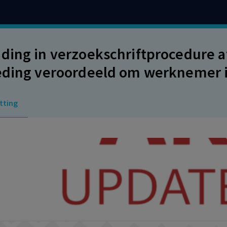
ding in verzoekschriftprocedure 
eding veroordeeld om werknemer in
amheden te hervatten.
tting