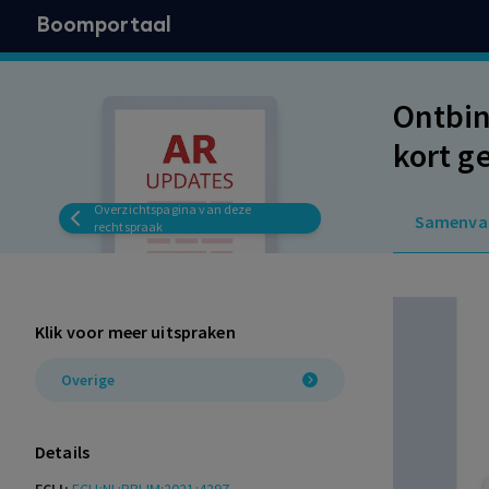
Boomportaal
Ontbin
kort g
werkza
Overzichtspagina van deze
Samenva
rechtspraak
Klik voor meer uitspraken
Overige
Details