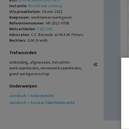
ECLI:
ECLI:NL:RBLIM:2021:4297
Instantie:
Rechtbank Limburg
Uitspraakdatum:
26 mei 2021
Roepnaam:
werknemer/werkgever
Referentienummer:
AR-2021-0708
Wetsartikelen:
7:611 BW
Advocaten:
C.C. Berends en M.A.M. Peters
Rechters:
G.M. Drenth
Trefwoorden
ontbinding, afgewezen, hervatten
werkzaamheden, nevenwerkzaamheden,
goed werkgeverschap
Onderwerpen
Juridisch
> Arbeidsrecht
Juridisch
> Sociaal Zekerheidsrecht