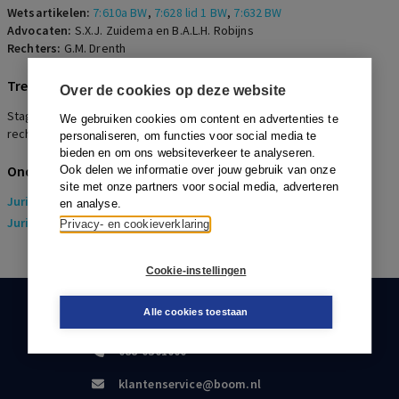
Wetsartikelen:
7:610a BW
,
7:628 lid 1 BW
,
7:632 BW
Advocaten:
S.X.J. Zuidema en B.A.L.H. Robijns
Rechters:
G.M. Drenth
Trefwoorden
Over de cookies op deze website
Stageovereenkomst, opleidingskosten, stagevergoeding, loon,
We gebruiken cookies om content en advertenties te
rechtsvermoeden
personaliseren, om functies voor social media te
bieden en om ons websiteverkeer te analyseren.
Onderwerpen
Ook delen we informatie over jouw gebruik van onze
site met onze partners voor social media, adverteren
Juridisch
> Arbeidsrecht
en analyse.
Juridisch
> Sociaal Zekerheidsrecht
Privacy- en cookieverklaring
Cookie-instellingen
Alle cookies toestaan
KLANTENSERVICE
088-0301000
klantenservice@boom.nl