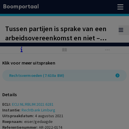
Boomportaal
Tussen partijen is sprake van een
arbeidsovereenkomst en niet –
zoals door werkgever betoogd – van
een stageovereenkomst. Beroep op
Klik voor meer uitspraken
artikel 7:610a BW; het
rechtsvermoeden met betrekking
Rechtsvermoeden (7:610a BW)
tot de aard van de overeenkomst.
Naam die partijen aan de
Details
overeenkomst geven, is niet
ECLI:
ECLI:NL:RBLIM:2021:6281
doorslaggevend.
Instantie:
Rechtbank Limburg
Uitspraakdatum:
4 augustus 2021
Roepnaam:
eiser/gedaagde
Referentienummer:
AR-2022-0174