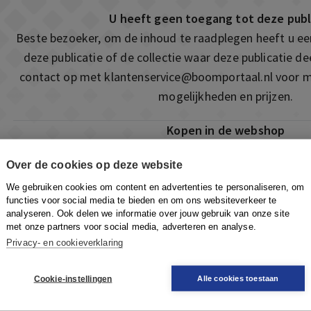
U heeft geen toegang tot deze publ
Beste bezoeker, om de inhoud te raadplegen heeft u e
deze publicatie of de collectie waar deze publicatie 
contact op met
klantenservice@boomportaal.nl
voor m
mogelijkheden en prijzen.
Kopen in de webshop
Deze publicatie is ook te vinden in onze webshop. Som
Over de cookies op deze website
ook de mogelijkheid om direct toegang te kopen to
We gebruiken cookies om content en advertenties te personaliseren, om
Naar de webshop
functies voor social media te bieden en om ons websiteverkeer te
analyseren. Ook delen we informatie over jouw gebruik van onze site
met onze partners voor social media, adverteren en analyse.
Privacy- en cookieverklaring
Cookie-instellingen
Alle cookies toestaan