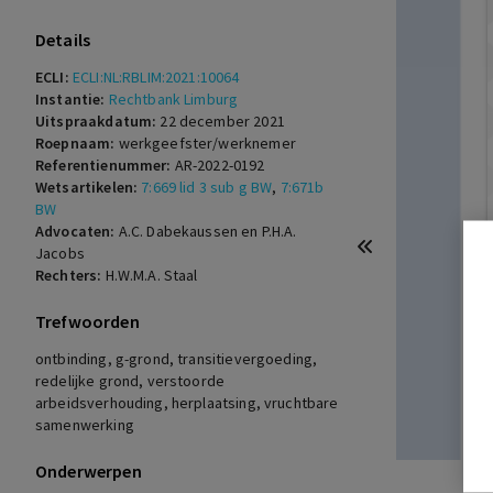
Details
ECLI:
ECLI:NL:RBLIM:2021:10064
Instantie:
Rechtbank Limburg
Uitspraakdatum:
22 december 2021
Roepnaam:
werkgeefster/werknemer
Referentienummer:
AR-2022-0192
Wetsartikelen:
7:669 lid 3 sub g BW
,
7:671b
BW
Advocaten:
A.C. Dabekaussen en P.H.A.
Jacobs
Rechters:
H.W.M.A. Staal
Trefwoorden
ontbinding, g-grond, transitievergoeding,
redelijke grond, verstoorde
arbeidsverhouding, herplaatsing, vruchtbare
samenwerking
Onderwerpen