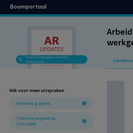
Boomportaal
Arbeid
werkge
arbeid
Overzichtspagina van deze
Samenva
rechtspraak
Klik voor meer uitspraken
Gronden: g-grond
Transitievergoeding
(7:673 BW)