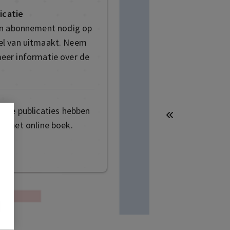
icatie
en abonnement nodig op
deel van uitmaakt. Neem
eer informatie over de
mige publicaties hebben
t het online boek.