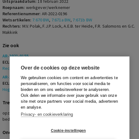
Uitspraakdatum:
18 februari 2022
Roepnaam:
werkgever/werknemer
Referentienummer:
AR-2022-0196
Wetsartikelen:
7:670 BW
,
7:671a BW
,
7:671b BW
Rechters:
M.V. Polak, F.J.P. Lock, A.E.B. ter Heide, F.R. Salomons en G.C.
Makkink
Zie ook
AR-2021-0155
ECLI:
ECLI:NL:RBNNE:2021:385
Over de cookies op deze website
Rechtbank Noord-Nederland
,
5 februari 2021
AR-2021-1359
We gebruiken cookies om content en advertenties te
ECLI:
ECLI:NL:PHR:2021:1014
personaliseren, om functies voor social media te
Hoge Raad
,
1 november 2021
bieden en om ons websiteverkeer te analyseren.
Ook delen we informatie over jouw gebruik van onze
site met onze partners voor social media, adverteren
Trefwoorden
en analyse.
opzegverbod, ziekmelding, ontslagaanvraag, ontbinding,
Privacy- en cookieverklaring
bedrijfseconomische omstandigheden
Cookie-instellingen
Onderwerpen