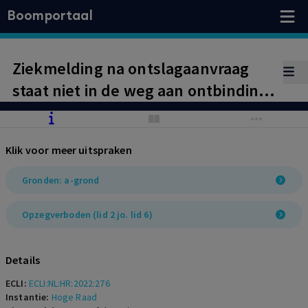
Boomportaal
Ziekmelding na ontslagaanvraag
staat niet in de weg aan ontbinding
arbeidsovereenkomst.
Klik voor meer uitspraken
Gronden: a-grond
Opzegverboden (lid 2 jo. lid 6)
Details
ECLI:
ECLI:NL:HR:2022:276
Instantie:
Hoge Raad