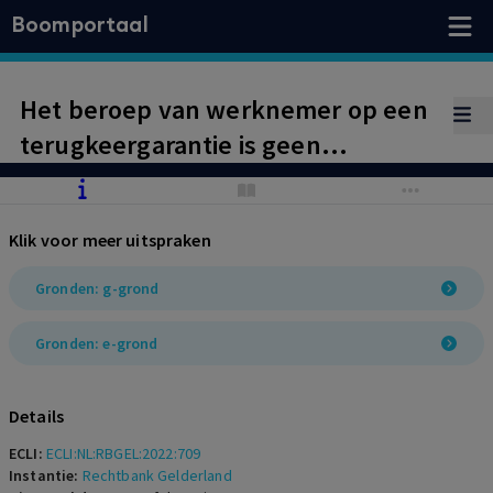
Boomportaal
Het beroep van werknemer op een
terugkeergarantie is geen
verwijtbaar handelen. Werkgever
had duidelijker moeten zijn over de
Klik voor meer uitspraken
(arbeids)voorwaarden van de
overstap, dient werknemer weder
Gronden: g-grond
te werk te stellen in zijn eigen
Gronden: e-grond
functie en een reële poging te
ondernemen om de onderlinge
Details
verhoudingen te verbeteren.
ECLI:
ECLI:NL:RBGEL:2022:709
Instantie:
Rechtbank Gelderland