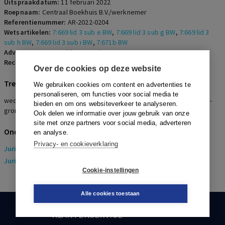
Uitspraakdatum:
11 februari 2022
Roepnaam:
Centraal Boekhuis B.V./werknemer
Referentienummer:
AR-2022-0204
Wetsartikelen:
7:669 lid 3 sub e BW
,
7:669 lid 3 sub g BW
,
7:669 lid 3
sub h BW
,
7:669 lid 3 sub i BW
,
7:671b BW
Advocaten:
S. Le Noble en B.L. 't Hart
Rechters:
C.J.M. Hendriks
Over de cookies op deze website
Trefwoorden
We gebruiken cookies om content en advertenties te
personaliseren, om functies voor social media te
wedertewerkstelling, terugkeergarantie, eigen functie, e-grond, g-
bieden en om ons websiteverkeer te analyseren.
grond
Ook delen we informatie over jouw gebruik van onze
site met onze partners voor social media, adverteren
Onderwerpen
en analyse.
Privacy- en cookieverklaring
Juridisch
> Arbeidsrecht
Juridisch
> Sociaal Zekerheidsrecht
Cookie-instellingen
Alle cookies toestaan
KLANTENSERVICE