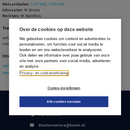
Wetsartikelen:
7:677 BW
,
7:678 BW
Advocaten:
M. Bruins
Rechters:
M. Nijenhuis
Trefwoorden
Over de cookies op deze website
ontslag op staande voet, dringende reden, privacy, telefoontap,
We gebruiken cookies om content en advertenties te
concurrentie, g-grond, verkoop, AVG
personaliseren, om functies voor social media te
bieden en om ons websiteverkeer te analyseren.
Onderwerpen
Ook delen we informatie over jouw gebruik van onze
site met onze partners voor social media, adverteren
Juridisch
> Arbeidsrecht
en analyse.
Juridisch
> Sociaal Zekerheidsrecht
Privacy- en cookieverklaring
Cookie-instellingen
Alle cookies toestaan
KLANTENSERVICE
088-0301000
klantenservice@boom.nl