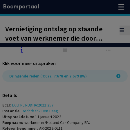
Boomportaal
Vernietiging ontslag op staande
voet van werknemer die door
middel van een telefoongesprek
zijn auto probeerde te verkopen
Klik voor meer uitspraken
aan een klant van werkgever,
omdat werkgever de privacy heeft
Dringende reden (7:677, 7:678 en 7:679 BW)
geschonden door het
telefoongesprek op te nemen. Wel
Details
ontbinding op de g-grond.
ECLI:
ECLI:NL:RBDHA:2022:257
Instantie:
Rechtbank Den Haag
Uitspraakdatum:
11 januari 2022
Roepnaam:
werknemer/Holland Car Company B.V.
Referentienummer:
AR-2022-0211