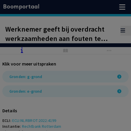
Boomportaal
Werknemer geeft bij overdracht
werkzaamheden aan fouten te
hebben gemaakt tijdens zijn
werkzaamheden bij bedrijf Z en
Klik voor meer uitspraken
start vervolgens bij werkgeefster.
Vertrouwensband tussen
Gronden: g-grond
werknemer en werkgeefster is
Gronden: e-grond
verloren gegaan, hoewel bedrijf Z
en werkgeefster verschillende
Details
entiteiten zijn.
ECLI:
ECLI:NL:RBROT:2022:4199
Arbeidsovereenkomst wordt
Instantie:
Rechtbank Rotterdam