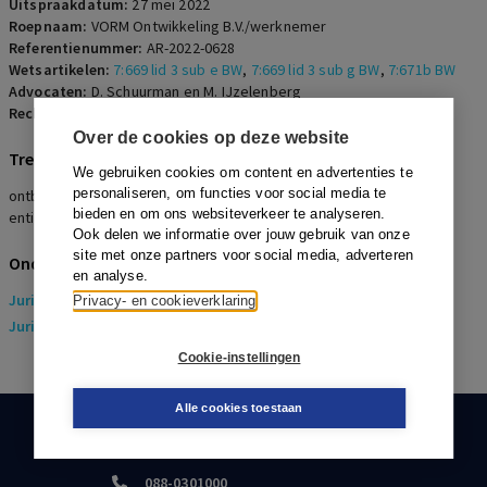
ontbonden op g-grond.
Uitspraakdatum:
27 mei 2022
Roepnaam:
VORM Ontwikkeling B.V./werknemer
Referentienummer:
AR-2022-0628
Wetsartikelen:
7:669 lid 3 sub e BW
,
7:669 lid 3 sub g BW
,
7:671b BW
Advocaten:
D. Schuurman en M. IJzelenberg
Rechters:
W.J.J. Wetzels
Over de cookies op deze website
Trefwoorden
We gebruiken cookies om content en advertenties te
personaliseren, om functies voor social media te
ontbinding arbeidsovereenkomst, e-grond, g-grond, verschillende
bieden en om ons websiteverkeer te analyseren.
entiteiten, fouten werknemer
Ook delen we informatie over jouw gebruik van onze
site met onze partners voor social media, adverteren
Onderwerpen
en analyse.
Juridisch
> Arbeidsrecht
Privacy- en cookieverklaring
Juridisch
> Sociaal Zekerheidsrecht
Cookie-instellingen
Alle cookies toestaan
KLANTENSERVICE
088-0301000