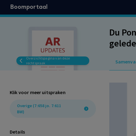
Boomportaal
Du Pon
gelede
onvold
Overzichtspagina van deze
Samenva
DMAc t
rechtspraak
rechte
Klik voor meer uitspraken
Overige (7:658 jo. 7:611
BW)
Details