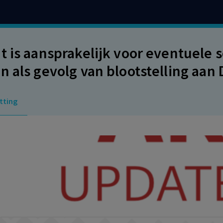
t is aansprakelijk voor eventuele
n als gevolg van blootstelling aan
oende gedaan om blootstelling aa
tting
ijdens het werk te voorkomen. Be
r.