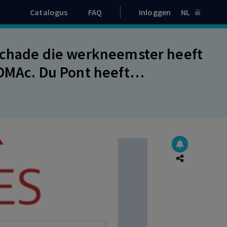
Catalogus
FAQ
Inloggen
NL
 schade die werkneemster heeft
 DMAc. Du Pont heeft
n een gevaarlijke hoeveelheid
handeling procedure door één