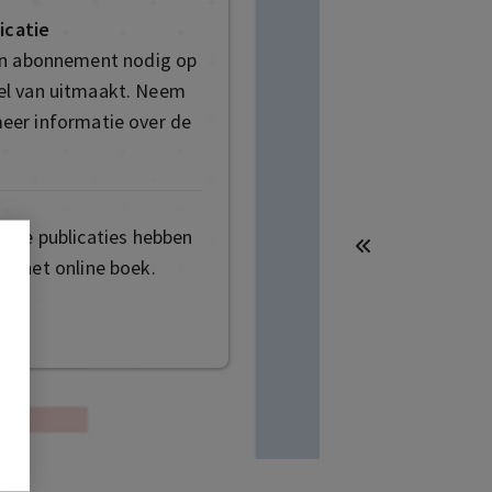
icatie
en abonnement nodig op
deel van uitmaakt. Neem
eer informatie over de
mige publicaties hebben
t het online boek.