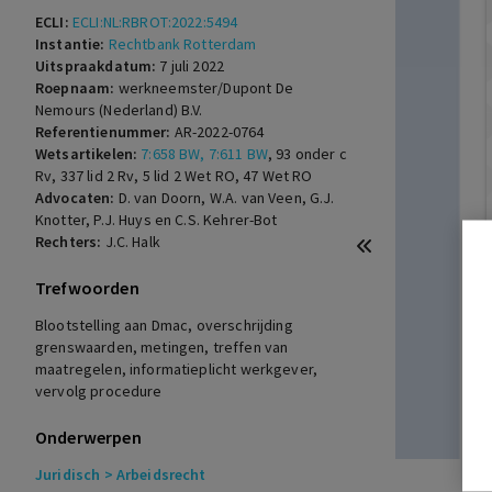
ECLI:
ECLI:NL:RBROT:2022:5494
Instantie:
Rechtbank Rotterdam
Uitspraakdatum:
7 juli 2022
Roepnaam:
werkneemster/Dupont De
Nemours (Nederland) B.V.
Referentienummer:
AR-2022-0764
Wetsartikelen:
7:658 BW, 7:611 BW
,
93 onder c
Rv, 337 lid 2 Rv, 5 lid 2 Wet RO, 47 Wet RO
Advocaten:
D. van Doorn, W.A. van Veen, G.J.
Knotter, P.J. Huys en C.S. Kehrer-Bot
Rechters:
J.C. Halk
Trefwoorden
Blootstelling aan Dmac, overschrijding
grenswaarden, metingen, treffen van
maatregelen, informatieplicht werkgever,
vervolg procedure
Onderwerpen
Juridisch
> Arbeidsrecht