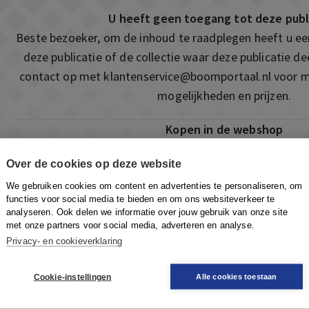
U heeft geen toegang tot deze publ
Beste bezoeker, om de inhoud te raadplegen heeft u e
deze publicatie of de collectie waar deze publicatie 
contact op met
klantenservice@boomportaal.nl
voor m
mogelijkheden en prijzen.
Kopen in de webshop
Deze publicatie is ook te vinden in onze webshop. Som
Over de cookies op deze website
ook de mogelijkheid om direct toegang te kopen to
We gebruiken cookies om content en advertenties te personaliseren, om
Naar de webshop
functies voor social media te bieden en om ons websiteverkeer te
analyseren. Ook delen we informatie over jouw gebruik van onze site
met onze partners voor social media, adverteren en analyse.
Privacy- en cookieverklaring
Cookie-instellingen
Alle cookies toestaan