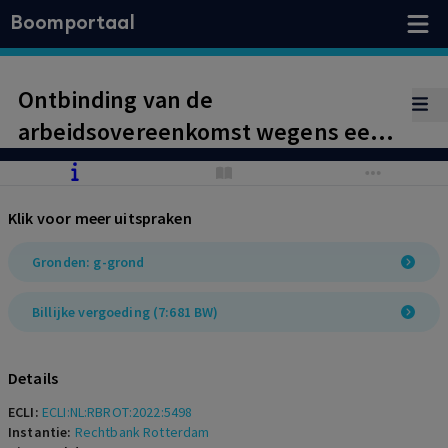
Boomportaal
Ontbinding van de
arbeidsovereenkomst wegens een
verstoorde arbeidsverhouding. Aan
werknemer komt een billijke
Klik voor meer uitspraken
vergoeding toe omdat werkgever
onvoldoende concrete stappen
Gronden: g-grond
richting werknemer heeft gezet.
Billijke vergoeding (7:681 BW)
Details
ECLI:
ECLI:NL:RBROT:2022:5498
Instantie:
Rechtbank Rotterdam