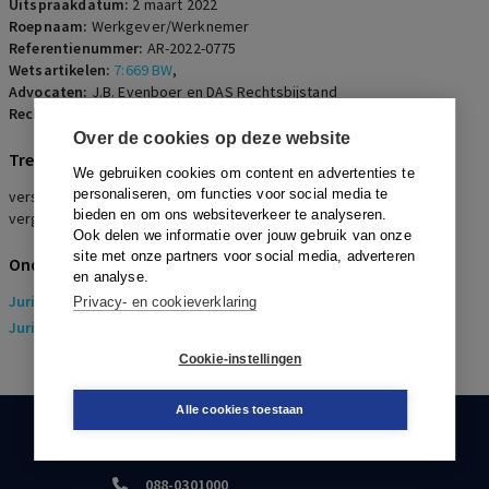
Uitspraakdatum:
2 maart 2022
Roepnaam:
Werkgever/Werknemer
Referentienummer:
AR-2022-0775
Wetsartikelen:
7:669 BW
,
Advocaten:
J.B. Evenboer en DAS Rechtsbijstand
Rechters:
R.R. Roukema
Over de cookies op deze website
Trefwoorden
We gebruiken cookies om content en advertenties te
personaliseren, om functies voor social media te
verstoorde arbeidsrelatie, hoge verwachtingen werkgever, billijke
bieden en om ons websiteverkeer te analyseren.
vergoeding
Ook delen we informatie over jouw gebruik van onze
site met onze partners voor social media, adverteren
Onderwerpen
en analyse.
Juridisch
> Arbeidsrecht
Privacy- en cookieverklaring
Juridisch
> Sociaal Zekerheidsrecht
Cookie-instellingen
Alle cookies toestaan
KLANTENSERVICE
088-0301000