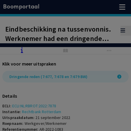
Boomportaal
Eindbeschikking na tussenvonnis.
Werknemer had een dringende
reden om de arbeidsovereenkomst
per direct te beëindigen. Van een
Klik voor meer uitspraken
onregelmatige opzegging is geen
sprake.
Dringende reden (7:677, 7:678 en 7:679 BW)
Details
ECLI:
ECLI:NL:RBROT:2022:7878
Instantie:
Rechtbank Rotterdam
Uitspraakdatum:
21 september 2022
Roepnaam:
Werkgever/Werknemer
Referentienummer:
AR-2022-1083