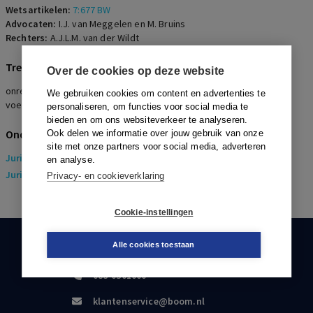
Wetsartikelen:
7:677 BW
Advocaten:
I.J. van Meggelen en M. Bruins
Rechters:
A.J.L.M. van der Wildt
Trefwoorden
Over de cookies op deze website
onregelmatige opzegging, werknemer neemt ontslag op staande
We gebruiken cookies om content en advertenties te
voet, vrachtwagen, loon, overwerkuren
personaliseren, om functies voor social media te
bieden en om ons websiteverkeer te analyseren.
Onderwerpen
Ook delen we informatie over jouw gebruik van onze
site met onze partners voor social media, adverteren
Juridisch
> Arbeidsrecht
en analyse.
Juridisch
> Sociaal Zekerheidsrecht
Privacy- en cookieverklaring
Cookie-instellingen
Alle cookies toestaan
KLANTENSERVICE
088-0301000
klantenservice@boom.nl