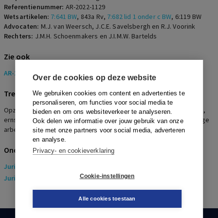
Referentienummer:
AR-2022-1129
Wetsartikelen:
7:641 BW
,
843a Rv
,
7:682 lid 1 onder c BW
,
6:119 BW
Advocaten:
M.J. van Weersch, J.C.E. Savelsbergh en R.J. Voorink
Rechters:
J.M.H. Schoenmakers en J.I.M.W. Bartelds
Zie ook
AR-2021-1612
Over de cookies op deze website
Trefwoorden
We gebruiken cookies om content en advertenties te
personaliseren, om functies voor social media te
Opzegging met toestemming UWV, apothekers, billijke vergoeding,
bieden en om ons websiteverkeer te analyseren.
ernstig verwijtbaar handelen, re-integratieverplichtingen, langdurige
Ook delen we informatie over jouw gebruik van onze
arbeidsongeschiktheid, op non-actiefstelling
site met onze partners voor social media, adverteren
en analyse.
Onderwerpen
Privacy- en cookieverklaring
Juridisch
> Arbeidsrecht
Cookie-instellingen
Juridisch
> Sociaal Zekerheidsrecht
Alle cookies toestaan