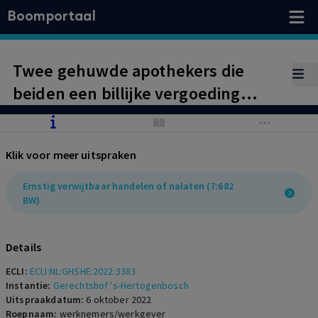
Boomportaal
Twee gehuwde apothekers die
beiden een billijke vergoeding
verzoeken, vangen bot.
Gedragingen van werkgever
Klik voor meer uitspraken
verdienen niet de schoonheidsprijs,
maar zijn niet in overwegende mate
Ernstig verwijtbaar handelen of nalaten (7:682
BW)
de oorzaak van de langdurige
arbeidsongeschiktheid van
Details
werknemers die heeft geleid tot
opzegging van de
ECLI:
ECLI:NL:GHSHE:2022:3383
Instantie:
Gerechtshof 's-Hertogenbosch
arbeidsovereenkomst.
Uitspraakdatum:
6 oktober 2022
Roepnaam:
werknemers/werkgever