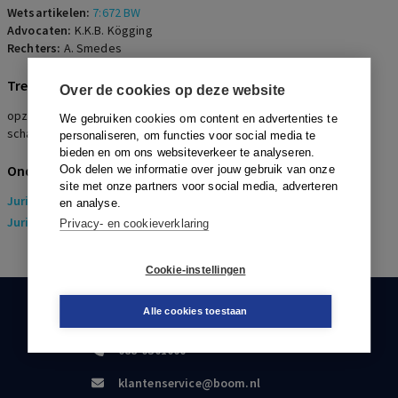
Wetsartikelen:
7:672 BW
Advocaten:
K.K.B. Kögging
Rechters:
A. Smedes
Trefwoorden
Over de cookies op deze website
opzegging, opzegtermijn, onregelmatige opzegging, gefixeerde
We gebruiken cookies om content en advertenties te
schadevergoeding
personaliseren, om functies voor social media te
bieden en om ons websiteverkeer te analyseren.
Onderwerpen
Ook delen we informatie over jouw gebruik van onze
site met onze partners voor social media, adverteren
Juridisch
> Arbeidsrecht
en analyse.
Juridisch
> Sociaal Zekerheidsrecht
Privacy- en cookieverklaring
Cookie-instellingen
Alle cookies toestaan
KLANTENSERVICE
088-0301000
klantenservice@boom.nl