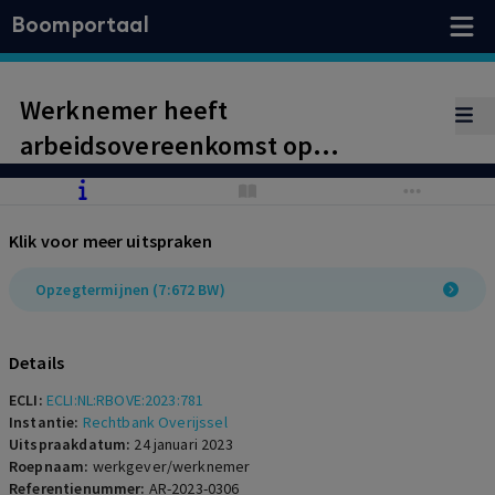
Boomportaal
Werknemer heeft
arbeidsovereenkomst op
onregelmatige wijze opgezegd en is
gefixeerde schadevergoeding
Klik voor meer uitspraken
verschuldigd aan werkgever ter
hoogte van een maandsalaris (€
Opzegtermijnen (7:672 BW)
3.375).
Details
ECLI:
ECLI:NL:RBOVE:2023:781
Instantie:
Rechtbank Overijssel
Uitspraakdatum:
24 januari 2023
Roepnaam:
werkgever/werknemer
Referentienummer:
AR-2023-0306