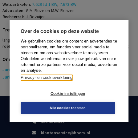
Wetsartikelen:
7:629 lid 1 BW
,
7:673 BW
Advocaten:
G.M. Roze en M.W. Renzen
Rechters:
K.J. Bezuijen
Trefwoorden
Over de cookies op deze website
langdurige arbeidsongeschiktheid, toerekening, opzet, bewuste
We gebruiken cookies om content en advertenties te
roekeloosheid, golden parachute-vergoeding, transitievergoeding
personaliseren, om functies voor social media te
bieden en om ons websiteverkeer te analyseren.
Onderwerpen
Ook delen we informatie over jouw gebruik van onze
site met onze partners voor social media, adverteren
Juridisch
> Arbeidsrecht
en analyse.
Juridisch
> Sociaal Zekerheidsrecht
Privacy- en cookieverklaring
Cookie-instellingen
Alle cookies toestaan
KLANTENSERVICE
088-0301000
klantenservice@boom.nl