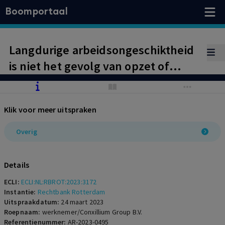
Boomportaal
Langdurige arbeidsongeschiktheid
is niet het gevolg van opzet of
bewuste roekeloosheid van
werknemer. Werknemer heeft recht
Klik voor meer uitspraken
op golden parachute-vergoeding
van € 100.000.
Overig
Details
ECLI:
ECLI:NL:RBROT:2023:3172
Instantie:
Rechtbank Rotterdam
Uitspraakdatum:
24 maart 2023
Roepnaam:
werknemer/Conxillium Group B.V.
Referentienummer:
AR-2023-0495