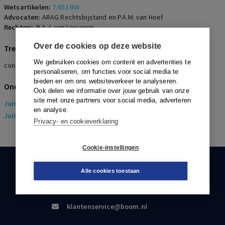
Wetsartikelen:
7:653 BW
Advocaten:
ARAG Rechtsbijstand en P.A.M. van Hoef
Rechters:
R.A.J. van Leeuwen
Over de cookies op deze website
Trefwoorden
We gebruiken cookies om content en advertenties te
concurrentiebeding, bedrijfskennis, klantenkring
personaliseren, om functies voor social media te
bieden en om ons websiteverkeer te analyseren.
Onderwerpen
Ook delen we informatie over jouw gebruik van onze
site met onze partners voor social media, adverteren
Juridisch
> Arbeidsrecht
en analyse.
Juridisch
> Sociaal Zekerheidsrecht
Privacy- en cookieverklaring
Cookie-instellingen
KLANTENSERVICE
Alle cookies toestaan
088-0301000
klantenservice@boom.nl