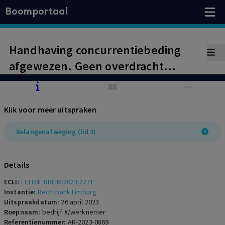
Boomportaal
Handhaving concurrentiebeding
afgewezen. Geen overdracht
specifieke bedrijfskennis en/of
verlies klantenkring.
Klik voor meer uitspraken
Belangenafweging (lid 3)
Details
ECLI:
ECLI:NL:RBLIM:2023:2771
Instantie:
Rechtbank Limburg
Uitspraakdatum:
26 april 2023
Roepnaam:
bedrijf X/werknemer
Referentienummer:
AR-2023-0869