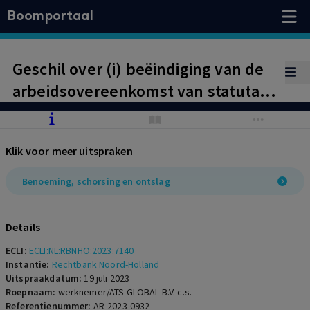
Boomportaal
Geschil over (i) beëindiging van de
arbeidsovereenkomst van statutair
bestuurder, (ii) de bonusbedragen
over de jaren 2019 en 2021 en (iii) de
Klik voor meer uitspraken
waardering van de certificaten van
aandelen. Toepassing 15 april-
Benoeming, schorsing en ontslag
arresten.
Details
ECLI:
ECLI:NL:RBNHO:2023:7140
Instantie:
Rechtbank Noord-Holland
Uitspraakdatum:
19 juli 2023
Roepnaam:
werknemer/ATS GLOBAL B.V. c.s.
Referentienummer:
AR-2023-0932