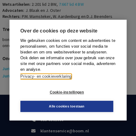
Wetsartikelen:
2:201 lid 2 BW
,
7:667 lid 4 BW
Advocaten:
J. Blaak en J. Oster
Rechters:
P.M. Wamsteker, W. Aardenburg en D.J. Beenders
Trefwoorden
Over de cookies op deze website
bonusregeling, certificaten van aandelen, statutair bestuurder,
We gebruiken cookies om content en advertenties te
onregelmatige opzegging, 15 april-arresten
personaliseren, om functies voor social media te
bieden en om ons websiteverkeer te analyseren.
Onderwerpen
Ook delen we informatie over jouw gebruik van onze
site met onze partners voor social media, adverteren
Juridisch
> Arbeidsrecht
en analyse.
Juridisch
> Sociaal Zekerheidsrecht
Privacy- en cookieverklaring
Cookie-instellingen
Alle cookies toestaan
KLANTENSERVICE
088-0301000
klantenservice@boom.nl