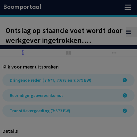
Boomportaal
Ontslag op staande voet wordt door
werkgever ingetrokken.
Arbeidsovereenkomst wordt met
wederzijds goedvinden beëindigd.
Klik voor meer uitspraken
Toekenning van de
transitievergoeding en billijke
Dringende reden (7:677, 7:678 en 7:679 BW)
vergoeding.
Beëindigingsovereenkomst
Transitievergoeding (7:673 BW)
Details