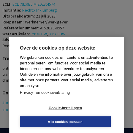
ECLI:
ECLI:NL:RBLIM:2023:4574
Instantie:
Rechtbank Limburg
Uitspraakdatum:
21 juli 2023
Roepnaam:
Werknemer/Werkgever
Referentienummer:
AR-2023-0957
Wetsartikelen:
7:678 BW
,
7:673 BW
Advocaten:
J.J.M. Goltstein en R.P.H.W. Haas
Rechters:
R.H.J. Otto
Over de cookies op deze website
Trefwoorden
We gebruiken cookies om content en advertenties te
personaliseren, om functies voor social media te
ontslag op staande voet, beëindiging met wederzijds goedvinden,
bieden en om ons websiteverkeer te analyseren.
transitievergoeding, billijke vergoeding, intrekking ontslag,
Ook delen we informatie over jouw gebruik van onze
dringende reden
site met onze partners voor social media, adverteren
en analyse.
Onderwerpen
Privacy- en cookieverklaring
Juridisch
> Arbeidsrecht
Cookie-instellingen
Juridisch
> Sociaal Zekerheidsrecht
Alle cookies toestaan