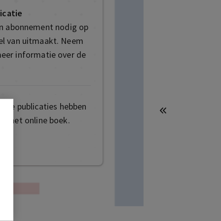
icatie
en abonnement nodig op
deel van uitmaakt. Neem
eer informatie over de
mige publicaties hebben
t het online boek.