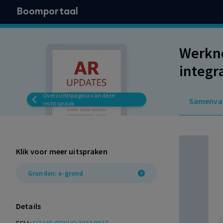
Boomportaal
Werkne
integr
wordt
Overzichtspagina van deze
Samenva
rechtspraak
Klik voor meer uitspraken
Gronden: e-grond
Details