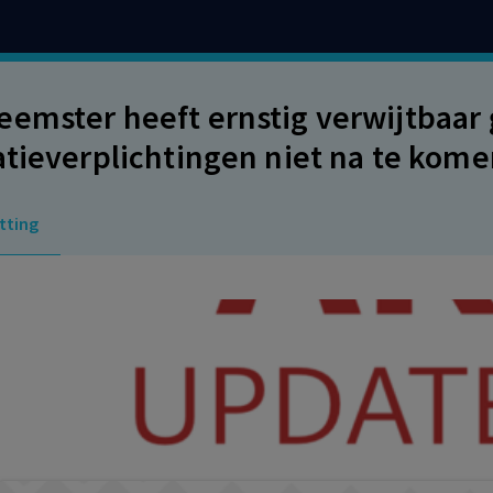
emster heeft ernstig verwijtbaar 
atieverplichtingen niet na te kom
 ontbonden.
tting