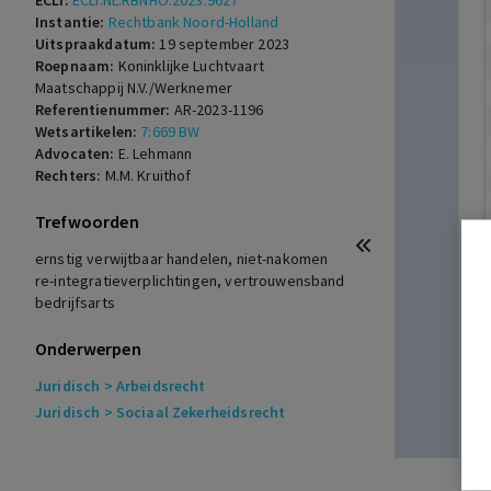
ECLI:
ECLI:NL:RBNHO:2023:9627
Instantie:
Rechtbank Noord-Holland
Uitspraakdatum:
19 september 2023
Roepnaam:
Koninklijke Luchtvaart
Maatschappij N.V./Werknemer
Referentienummer:
AR-2023-1196
Wetsartikelen:
7:669 BW
Advocaten:
E. Lehmann
Rechters:
M.M. Kruithof
Trefwoorden
ernstig verwijtbaar handelen, niet-nakomen
re-integratieverplichtingen, vertrouwensband
bedrijfsarts
Onderwerpen
Juridisch
> Arbeidsrecht
Juridisch
> Sociaal Zekerheidsrecht