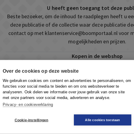
U heeft geen toegang tot deze publ
Beste bezoeker, om de inhoud te raadplegen heeft u e
deze publicatie of de collectie waar deze publicatie 
contact op met
klantenservice@boomportaal.nl
voor m
mogelijkheden en prijzen.
Kopen in de webshop
Deze publicatie is ook te vinden in onze webshop. Som
Over de cookies op deze website
ook de mogelijkheid om direct toegang te kopen to
We gebruiken cookies om content en advertenties te personaliseren, om
Naar de webshop
functies voor social media te bieden en om ons websiteverkeer te
analyseren. Ook delen we informatie over jouw gebruik van onze site
met onze partners voor social media, adverteren en analyse.
Privacy- en cookieverklaring
Cookie-instellingen
Alle cookies toestaan