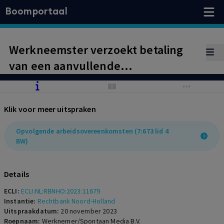
Boomportaal
Werkneemster verzoekt betaling
van een aanvullende
transitievergoeding. Geen sprake
van opvolgend werkgeverschap.
Klik voor meer uitspraken
Opvolgende arbeidsovereenkomsten (7:673 lid 4
BW)
Details
ECLI:
ECLI:NL:RBNHO:2023:11679
Instantie:
Rechtbank Noord-Holland
Uitspraakdatum:
20 november 2023
Roepnaam:
Werknemer/Spontaan Media B.V.