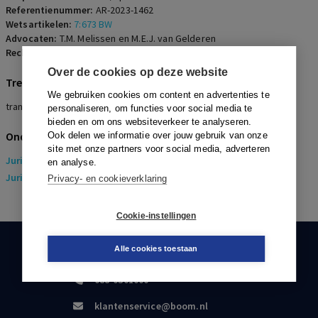
Referentienummer:
AR-2023-1462
Wetsartikelen:
7:673 BW
Advocaten:
T.M. Melissen en M.E.J. van Gelderen
Rechters:
I.H. Lips
Over de cookies op deze website
Trefwoorden
We gebruiken cookies om content en advertenties te
transitievergoeding, opvolgend werkgeverschap
personaliseren, om functies voor social media te
bieden en om ons websiteverkeer te analyseren.
Onderwerpen
Ook delen we informatie over jouw gebruik van onze
site met onze partners voor social media, adverteren
Juridisch
> Arbeidsrecht
en analyse.
Juridisch
> Sociaal Zekerheidsrecht
Privacy- en cookieverklaring
Cookie-instellingen
Alle cookies toestaan
KLANTENSERVICE
088-0301000
klantenservice@boom.nl