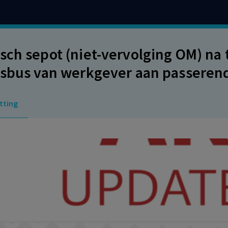
sch sepot (niet-vervolging OM) na 
fsbus van werkgever aan passerend
ande voet in de weg.
tting