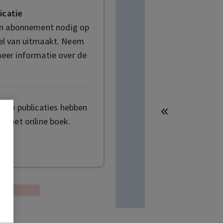
icatie
en abonnement nodig op
deel van uitmaakt. Neem
eer informatie over de
mige publicaties hebben
t het online boek.