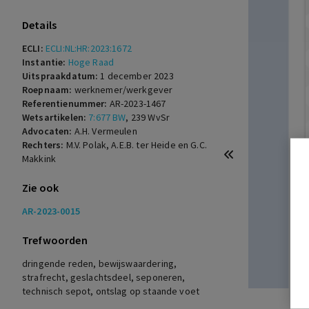
Details
ECLI:
ECLI:NL:HR:2023:1672
Instantie:
Hoge Raad
Uitspraakdatum:
1 december 2023
Roepnaam:
werknemer/werkgever
Referentienummer:
AR-2023-1467
Wetsartikelen:
7:677 BW
,
239 WvSr
Advocaten:
A.H. Vermeulen
Rechters:
M.V. Polak, A.E.B. ter Heide en G.C.
Makkink
Zie ook
AR-2023-0015
Trefwoorden
dringende reden, bewijswaardering,
strafrecht, geslachtsdeel, seponeren,
technisch sepot, ontslag op staande voet