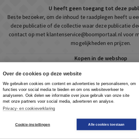
U heeft geen toegang tot deze publ
Beste bezoeker, om de inhoud te raadplegen heeft u e
deze publicatie of de collectie waar deze publicatie 
contact op met
klantenservice@boomportaal.nl
voor m
mogelijkheden en prijzen.
Kopen in de webshop
Deze publicatie is ook te vinden in onze webshop. Som
Over de cookies op deze website
ook de mogelijkheid om direct toegang te kopen to
We gebruiken cookies om content en advertenties te personaliseren, om
Naar de webshop
functies voor social media te bieden en om ons websiteverkeer te
analyseren. Ook delen we informatie over jouw gebruik van onze site
met onze partners voor social media, adverteren en analyse.
Privacy- en cookieverklaring
Cookie-instellingen
Alle cookies toestaan