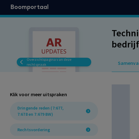
Boomportaal
Techni
bedrij
op sta
Overzichtspagina van deze
Samenva
rechtspraak
Klik voor meer uitspraken
Dringende reden (7:677,
7:678 en 7:679 BW)
Rechtsvordering