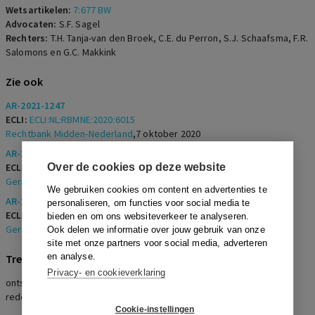
Wetsartikelen:
7:677 BW
Advocaten:
S.F. Sagel
Rechters:
T.H. Tanja-van den Broek, C.E. du Perron, S.J. Schaafsma, F.R.
Salomons en G.C. Makkink
Zie ook
AR-2021-1247
ECLI:
ECLI:NL:RBMNE:2020:6015
Rechtbank Midden-Nederland
,
7 oktober 2020
AR-2021-1242
ECLI:
ECLI:NL:GHARL:2021:9033
Over de cookies op deze website
Gerechtshof Arnhem-Leeuwarden
,
20 september 2021
We gebruiken cookies om content en advertenties te
AR-2023-0703
personaliseren, om functies voor social media te
ECLI:
ECLI:NL:GHARL:2022:9414
bieden en om ons websiteverkeer te analyseren.
Gerechtshof Arnhem-Leeuwarden
,
7 november 2022
Ook delen we informatie over jouw gebruik van onze
site met onze partners voor social media, adverteren
en analyse.
Trefwoorden
Privacy- en cookieverklaring
ontslag op staande voet, onverwijldheid, onderzoek, dringende
redenen, samenstel van gronden
Cookie-instellingen