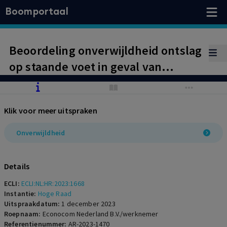
Boomportaal
Beoordeling onverwijldheid ontslag
op staande voet in geval van
samengestelde dringende reden.
Onderzoek of werkgever voldoende
Klik voor meer uitspraken
voortvarend heeft gehandeld dient
betrekking te hebben op gehele
Onverwijldheid
samenstel van ontslaggronden dat
als dringende reden is aangemerkt.
Details
ECLI:
ECLI:NL:HR:2023:1668
Instantie:
Hoge Raad
Uitspraakdatum:
1 december 2023
Roepnaam:
Econocom Nederland B.V./werknemer
Referentienummer:
AR-2023-1470