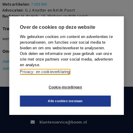
Wetsartikelen:
7:658 BW
Advocaten:
G.J. Knotter en N.H.M. Poort
Rechters:
H. de Hek, J.E. Wichers en M.M. Lorist
Over de cookies op deze website
Trefwoorden
We gebruiken cookies om content en advertenties te
werkgeversaansprakelijkheid, psychisch letsel, PTSS, zorgplicht
personaliseren, om functies voor social media te
bieden en om ons websiteverkeer te analyseren.
Onderwerpen
Ook delen we informatie over jouw gebruik van onze
site met onze partners voor social media, adverteren
Juridisch
> Arbeidsrecht
en analyse.
Juridisch
> Sociaal Zekerheidsrecht
Privacy- en cookieverklaring
Cookie-instellingen
KLANTENSERVICE
Alle cookies toestaan
088-0301000
klantenservice@boom.nl