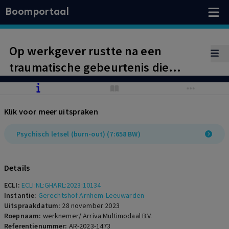
Boomportaal
Op werkgever rustte na een
traumatische gebeurtenis die
werknemer heeft meegemaakt, een
vergaande verplichting tot het
Klik voor meer uitspraken
verzorgen van adequate nazorg
voor werknemer. Dat heeft hij
Psychisch letsel (burn-out) (7:658 BW)
nagelaten.
Details
ECLI:
ECLI:NL:GHARL:2023:10134
Instantie:
Gerechtshof Arnhem-Leeuwarden
Uitspraakdatum:
28 november 2023
Roepnaam:
werknemer/ Arriva Multimodaal B.V.
Referentienummer:
AR-2023-1473