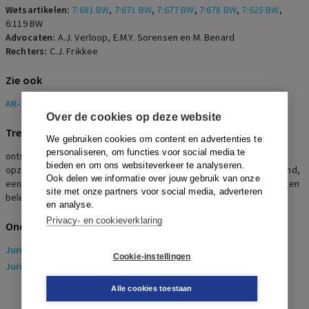
Wetsartikelen:
7:681 BW
,
7:671 BW
,
7:677 BW
,
7:678 BW
,
7:625 BW
,
6:119 BW
Advocaten:
A.J. Verloop, E.M.Y. Sorensen en M. Benard
Rechters:
C.J. Frikkee
Zie ook
AR-2024-0508
Over de cookies op deze website
Trefwoorden
We gebruiken cookies om content en advertenties te
personaliseren, om functies voor social media te
ontslag op staande voet, dringende reden, grovelijke belediging,
bieden en om ons websiteverkeer te analyseren.
opzettelijk beschadigen, hardnekkig weigeren, grensoverschrijdend,
Ook delen we informatie over jouw gebruik van onze
eenmalig incident, re-integratietraject, arbeidsongeschiktheid, eigen
site met onze partners voor social media, adverteren
beleid, wedertewerkstelling, loonvordering
en analyse.
Privacy- en cookieverklaring
Onderwerpen
Juridisch
> Arbeidsrecht
Cookie-instellingen
Juridisch
> Sociaal Zekerheidsrecht
Alle cookies toestaan