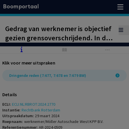
Boomportaal
Gedrag van werknemer is objectief
gezien grensoverschrijdend. In de
gegeven omstandigheden levert dit
gedrag echter geen dringende
Klik voor meer uitspraken
reden op. Daarbij is onder meer van
belang dat werkgever tijdens het
Dringende reden (7:677, 7:678 en 7:679 BW)
re-integratietraject onterecht en
onnodig veel druk op werknemer
Details
heeft gelegd.
ECLI:
ECLI:NL:RBROT:2024:2770
Instantie:
Rechtbank Rotterdam
Uitspraakdatum:
29 maart 2024
Roepnaam:
werknemer/Möller Autoschade West KPP B.V.
Referentienummer:
AR-2024-0509