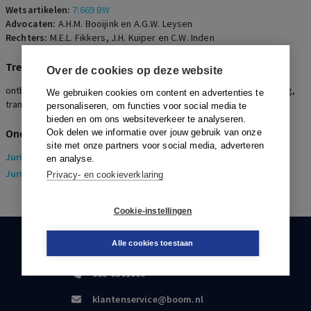
Wetsartikelen:
7:669 BW
Advocaten:
A.H.M. Booijink en A.G.W. Leysen
Rechters:
M.E.L. Fikkers, J.H. Kuiper en C.W. Inden
Trefwoorden
Over de cookies op deze website
ontbindingsverzoek, verstoorde arbeidsrelatie, billijke vergoeding,
We gebruiken cookies om content en advertenties te
transitievergoeding
personaliseren, om functies voor social media te
bieden en om ons websiteverkeer te analyseren.
Onderwerpen
Ook delen we informatie over jouw gebruik van onze
site met onze partners voor social media, adverteren
Juridisch
> Arbeidsrecht
en analyse.
Juridisch
> Sociaal Zekerheidsrecht
Privacy- en cookieverklaring
Cookie-instellingen
Alle cookies toestaan
KLANTENSERVICE
088-0301000
klantenservice@boom.nl