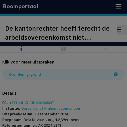
Boomportaal
De kantonrechter heeft terecht de
arbeidsovereenkomst niet
ontbonden, maar in hoger beroep
wordt de arbeidsovereenkomst op
Klik voor meer uitspraken
verzoek van werkgever alsnog
beëindigd op inmiddels ontstane g-
Gronden: g-grond
grond.
Details
ECLI:
ECLI:NL:GHARL:2024:6097
Instantie:
Gerechtshof Arnhem-Leeuwarden
Uitspraakdatum:
30 september 2024
Roepnaam:
Dela Uitvaartzorg N.V./Werknemer
Referentienummer:
AR-2024-1248