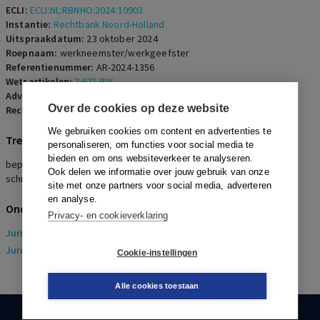
ECLI:
ECLI:NL:RBNHO:2024:10903
Instantie:
Rechtbank Noord-Holland
Uitspraakdatum:
23 oktober 2024
Roepnaam:
werkneemster/werkgeefster
Referentienummer:
AR-2024-1356
Wetsartikelen:
7:671 BW
Advocaten:
S.L. Soedamah
Over de cookies op deze website
Rechters:
P.J. Jansen
We gebruiken cookies om content en advertenties te
Trefwoorden
personaliseren, om functies voor social media te
bieden en om ons websiteverkeer te analyseren.
bepaalde tijd, onbepaalde tijd, opzegging, einde van rechtswege,
Ook delen we informatie over jouw gebruik van onze
schriftelijk, arbeidsongeschiktheid
site met onze partners voor social media, adverteren
en analyse.
Onderwerpen
Privacy- en cookieverklaring
Juridisch
> Arbeidsrecht
Juridisch
> Sociaal Zekerheidsrecht
Cookie-instellingen
Alle cookies toestaan