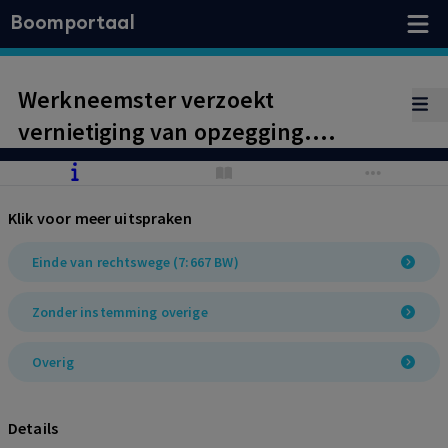
Boomportaal
Werkneemster verzoekt
vernietiging van opzegging.
Vordering wordt toegewezen, nu
sprake is van een contract voor
Klik voor meer uitspraken
onbepaalde tijd in plaats van
bepaalde tijd.
Einde van rechtswege (7:667 BW)
Zonder instemming overige
Overig
Details