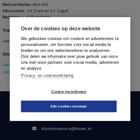
Wetsartikelen:
Wet AVV
Advocaten:
J.H. Even en S.F. Sagel
Rechters:
L. Kelkensberg
Over de cookies op deze website
Trefwoorden
We gebruiken cookies om content en advertenties te
cao, avv, redelijk belang, werkgeversvereniging
personaliseren, om functies voor social media te
bieden en om ons websiteverkeer te analyseren.
Onderwerpen
Ook delen we informatie over jouw gebruik van onze
site met onze partners voor social media, adverteren
Juridisch
> Arbeidsrecht
en analyse.
Juridisch
> Sociaal Zekerheidsrecht
Privacy- en cookieverklaring
Cookie-instellingen
KLANTENSERVICE
Alle cookies toestaan
088-0301000
klantenservice@boom.nl