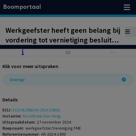
Boomportaal
Werkgeefster heeft geen belang bij
vordering tot vernietiging besluit
van werkgeversvereniging FME tot
het aangaan van gewijzigde cao
Klik voor meer uitspraken
Metalektro. Cao is algemeen
verbindend verklaard. Vernietiging
Overige
besluit FME kan daarom niet het
door werkgeefster beoogde effect
Details
hebben.
ECLI:
ECLI:NL:RBDHA:2024:19862
Instantie:
Rechtbank Den Haag
Uitspraakdatum:
27 november 2024
Roepnaam:
werkgeefster/Vereniging FME
Referentienummer:
AR-2024-1499