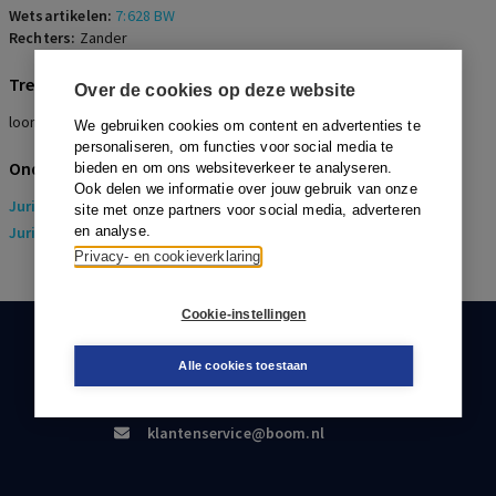
Wetsartikelen:
7:628 BW
Rechters:
Zander
Trefwoorden
Over de cookies op deze website
loonvordering, kort geding, verstek
We gebruiken cookies om content en advertenties te
personaliseren, om functies voor social media te
Onderwerpen
bieden en om ons websiteverkeer te analyseren.
Ook delen we informatie over jouw gebruik van onze
Juridisch
> Arbeidsrecht
site met onze partners voor social media, adverteren
Juridisch
en analyse.
> Sociaal Zekerheidsrecht
Privacy- en cookieverklaring
Cookie-instellingen
KLANTENSERVICE
Alle cookies toestaan
088-0301000
klantenservice@boom.nl