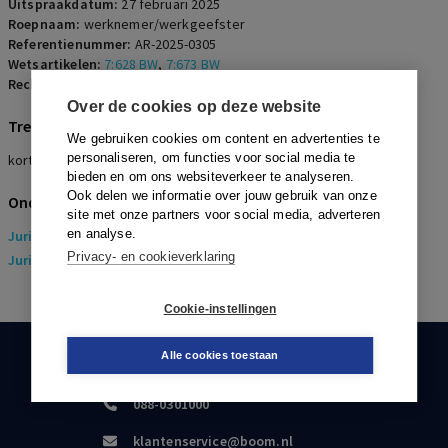
Uitspraakdatum:
27 februari 2025
Roepnaam:
werknemer/werkgeefster
Referentienummer:
AR-2025-0305
Wetsartikelen:
7:628 BW
,
7:673 BW
Rechters:
Zander
Over de cookies op deze website
Trefwoorden
We gebruiken cookies om content en advertenties te
personaliseren, om functies voor social media te
kort geding, loonvordering, transitievergoeding, verstek
bieden en om ons websiteverkeer te analyseren.
Ook delen we informatie over jouw gebruik van onze
Onderwerpen
site met onze partners voor social media, adverteren
en analyse.
Juridisch
> Arbeidsrecht
Privacy- en cookieverklaring
Juridisch
> Sociaal Zekerheidsrecht
Cookie-instellingen
Alle cookies toestaan
KLANTENSERVICE
088-0301000
klantenservice@boom.nl