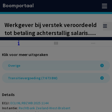
Boomportaal
Werkgever bij verstek veroordeeld
tot betaling achterstallig salaris.
Afwijzing transitievergoeding, nu
werknemer zelf heeft opgezegd en
Klik voor meer uitspraken
er geen sprake is van ernstig
verwijtbaar handelen van
Overige
werkgever.
Transitievergoeding (7:673 BW)
Details
ECLI:
ECLI:NL:RBZWB:2025:1144
Instantie:
Rechtbank Zeeland-West-Brabant