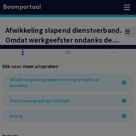
Boomportaal
Afwikkeling slapend dienstverband.
Omdat werkgeefster ondanks de
redelijke verzoeken van werknemer
niet heeft meegewerkt aan het
Klik voor meer uitspraken
beëindigen van de
arbeidsovereenkomst, moet voor
Billijke vergoeding wegens ernstig verwijtbaar
handelen
de berekening van de
transitievergoeding worden
Transitievergoeding (7:673 BW)
uitgegaan van de duur van het
gehele dienstverband.
Overig