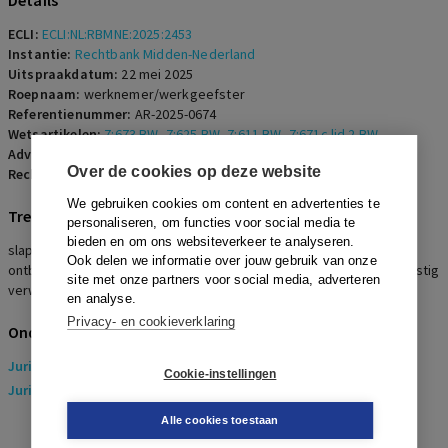
Details
ECLI:
ECLI:NL:RBMNE:2025:2453
Instantie:
Rechtbank Midden-Nederland
Uitspraakdatum:
22 mei 2025
Roepnaam:
werknemer/werkgeefster
Referentienummer:
AR-2025-0674
Wetsartikelen:
7:673 BW
,
7:625 BW
,
7:611 BW
,
7:671c lid 2 BW
Advocaten:
J.W. Aartsen en C.L. Berkel
Over de cookies op deze website
Rechters:
F.H. Charbon
We gebruiken cookies om content en advertenties te
Trefwoorden
personaliseren, om functies voor social media te
bieden en om ons websiteverkeer te analyseren.
slapend dienstverband, redelijk voorstel, transitievergoeding,
Ook delen we informatie over jouw gebruik van onze
ontbindingsverzoek werknemer, billijke vergoeding, loonstop, ernstig
site met onze partners voor social media, adverteren
verwijtbaar handelen
en analyse.
Privacy- en cookieverklaring
Onderwerpen
Juridisch
> Arbeidsrecht
Cookie-instellingen
Juridisch
> Sociaal Zekerheidsrecht
Alle cookies toestaan