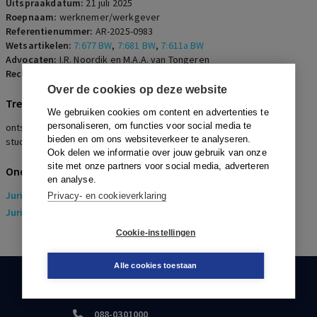
Uitspraakdatum:
21 juli 2025
Roepnaam:
werknemer/werkgever
Referentienummer:
AR-2025-0983
Wetsartikelen:
7:677 BW
,
7:681 BW
,
7:611a BW
Advocaten:
I.R. Noordik en M.A.A. van Tongeren
Rechters:
Mulders
Over de cookies op deze website
Trefwoorden
We gebruiken cookies om content en advertenties te
personaliseren, om functies voor social media te
ontslag op staande voet, geweld, vernieling, dringende reden,
bieden en om ons websiteverkeer te analyseren.
studiekosten, terugbetaling, noodzakelijke scholing
Ook delen we informatie over jouw gebruik van onze
site met onze partners voor social media, adverteren
Onderwerpen
en analyse.
Juridisch
> Arbeidsrecht
Privacy- en cookieverklaring
Juridisch
> Sociaal Zekerheidsrecht
Cookie-instellingen
Alle cookies toestaan
KLANTENSERVICE
088-0301000