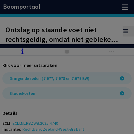
Boomportaal
Ontslag op staande voet niet
rechtsgeldig, omdat niet gebleken
is dat het incident is verlopen zoals
werkgever stelt.
Klik voor meer uitspraken
Dringende reden (7:677, 7:678 en 7:679 BW)
Studiekosten
Details
ECLI:
ECLI:NL:RBZWB:2025:4740
Instantie:
Rechtbank Zeeland-West-Brabant