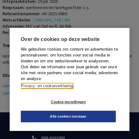
Uitspraakdatum:
29 juli 2025
Roepnaam:
werkneemster/werkgeefster c.s.
Referentienummer:
AR-2025-0989
Wetsartikelen:
7:668a BW
,
7:681 BW
Advocaten:
M.Y. van Oel en R. de Rijk
Rechters:
Mulders
Over de cookies op deze website
Trefwoorden
We gebruiken cookies om content en advertenties te
personaliseren, om functies voor social media te
opzegging, vernietiging, ketenregeling, arbeidsovereenkomst voor
bieden en om ons websiteverkeer te analyseren.
onbepaalde tijd, doorbetaling van loon, beschikbaar voor werk
Ook delen we informatie over jouw gebruik van onze
site met onze partners voor social media, adverteren
Onderwerpen
en analyse.
Juridisch
> Arbeidsrecht
Privacy- en cookieverklaring
Juridisch
> Sociaal Zekerheidsrecht
Cookie-instellingen
Alle cookies toestaan
KLANTENSERVICE
088-0301000