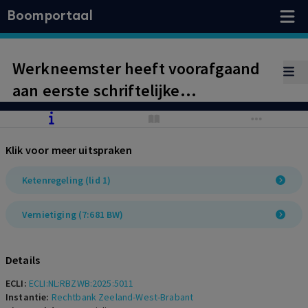
Boomportaal
Werkneemster heeft voorafgaand
aan eerste schriftelijke
arbeidsovereenkomst al
werkzaamheden verricht voor
Klik voor meer uitspraken
werkgever, zodat geen sprake is van
drie, maar van vier opvolgende
Ketenregeling (lid 1)
arbeidsovereenkomsten.
Vernietiging (7:681 BW)
Arbeidsovereenkomst voor
onbepaalde tijd niet rechtsgeldig
Details
opgezegd.
ECLI:
ECLI:NL:RBZWB:2025:5011
Instantie:
Rechtbank Zeeland-West-Brabant