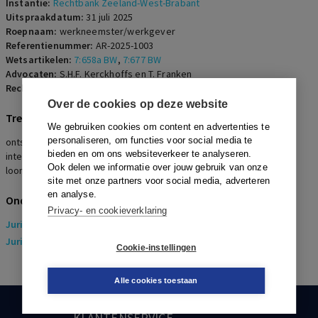
Instantie:
Rechtbank Zeeland-West-Brabant
Uitspraakdatum:
31 juli 2025
Roepnaam:
werkneemster/werkgever
Referentienummer:
AR-2025-1003
Wetsartikelen:
7:658a BW
,
7:677 BW
Advocaten:
S.H.F. Kerckhoffs en T. Franken
Rechters:
Mulders
Over de cookies op deze website
Trefwoorden
We gebruiken cookies om content en advertenties te
personaliseren, om functies voor social media te
ontslag op staande voet, zieke werknemer, re-
bieden en om ons websiteverkeer te analyseren.
integratieverplichtingen, deskundigenoordeel, passende arbeid,
Ook delen we informatie over jouw gebruik van onze
loondoorbetaling
site met onze partners voor social media, adverteren
en analyse.
Onderwerpen
Privacy- en cookieverklaring
Juridisch
> Arbeidsrecht
Juridisch
> Sociaal Zekerheidsrecht
Cookie-instellingen
Alle cookies toestaan
KLANTENSERVICE