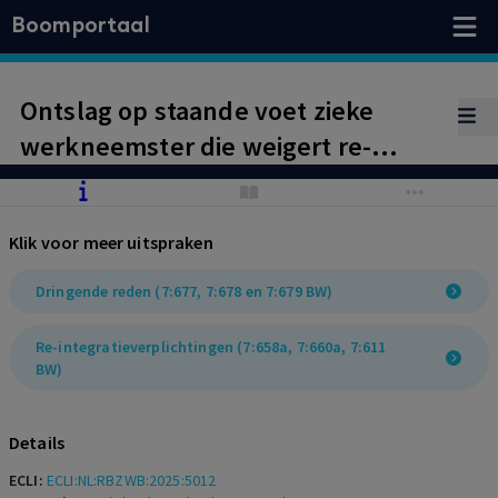
Boomportaal
Ontslag op staande voet zieke
werkneemster die weigert re-
integratiewerkzaamheden te
verrichten niet rechtsgeldig wegens
Klik voor meer uitspraken
geen passende arbeid en ontbreken
deskundigenoordeel UWV.
Dringende reden (7:677, 7:678 en 7:679 BW)
Re-integratieverplichtingen (7:658a, 7:660a, 7:611
BW)
Details
ECLI:
ECLI:NL:RBZWB:2025:5012